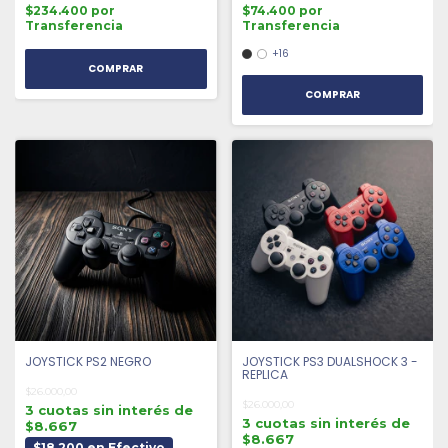
$234.400 por
$74.400 por
Transferencia
Transferencia
+16
COMPRAR
JOYSTICK PS2 NEGRO
JOYSTICK PS3 DUALSHOCK 3 -
REPLICA
$26.000,00
$26.000,00
3 cuotas sin interés de
3 cuotas sin interés de
$8.667
$8.667
$18.200 en Efectivo