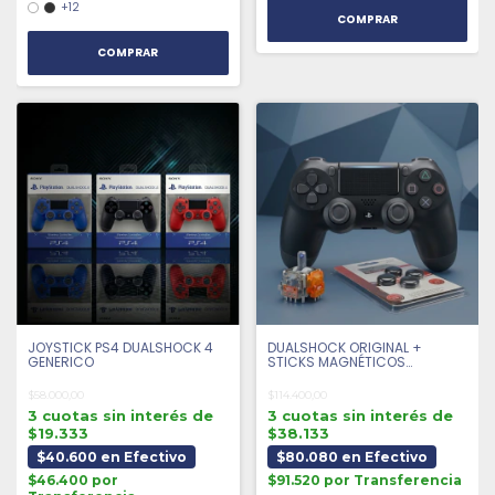
+12
COMPRAR
JOYSTICK PS4 DUALSHOCK 4
DUALSHOCK ORIGINAL +
GENERICO
STICKS MAGNÉTICOS
ANTIDRIFT + 4 GRIPS |
SEMINUEVO
$58.000,00
$114.400,00
3 cuotas sin interés de
3 cuotas sin interés de
$19.333
$38.133
$40.600 en Efectivo
$80.080 en Efectivo
$46.400 por
$91.520 por Transferencia