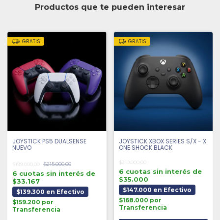
Productos que te pueden interesar
GRATIS
GRATIS
JOYSTICK PS5 DUALSENSE
JOYSTICK XBOX SERIES S/X - X
NUEVO
ONE SHOCK BLACK
$210.000,00
$215.000,00
$199.000,00
6 cuotas sin interés de
6 cuotas sin interés de
$35.000
$33.167
$147.000 en Efectivo
$139.300 en Efectivo
$168.000 por
$159.200 por
Transferencia
Transferencia