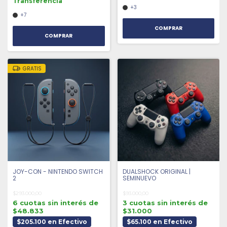
Transferencia
+3
+7
COMPRAR
COMPRAR
GRATIS
JOY-CON - NINTENDO SWITCH
DUALSHOCK ORIGINAL |
2
SEMINUEVO
$293.000,00
$93.000,00
6 cuotas sin interés de
3 cuotas sin interés de
$48.833
$31.000
$205.100 en Efectivo
$65.100 en Efectivo