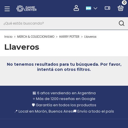
0
Inicio
>
MERCH & COLECCIONISMO
>
HARRY POTTER
>
Llaveros
Llaveros
No tenemos resultados para tu búsqueda. Por favor,
intentá con otros filtros.
🏪 6 años vendiendo en Argentina
⭐ Más de 1200 reseñas en Google
🛡️ Garantía en todos los productos
📍 Local en Morón, Buenos Aires
🚚 Envío a todo el país