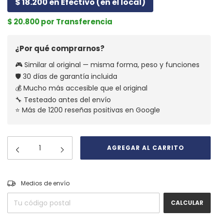
$ 18.200 en Efectivo (en el local)
$ 20.800 por Transferencia
¿Por qué comprarnos?
🎮 Similar al original — misma forma, peso y funciones
🛡️ 30 días de garantía incluida
💰 Mucho más accesible que el original
🔧 Testeado antes del envío
⭐ Más de 1200 reseñas positivas en Google
CAMBIAR CP
Entregas para el CP:
Medios de envío
CALCULAR