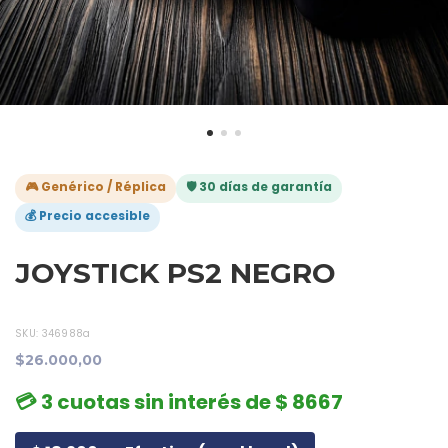
🎮 Genérico / Réplica
🛡️ 30 días de garantía
💰 Precio accesible
JOYSTICK PS2 NEGRO
SKU:
346988a
$26.000,00
💳 3 cuotas sin interés de $ 8667