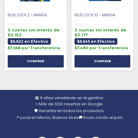
BLUE LOCK 2 - MANGA
BLUE LOCK 10 - MANGA
$9.460,00
$9.350,00
3 cuotas sin interés de
3 cuotas sin interés de
$3.153
$3.117
$6.622 en Efectivo
$6.545 en Efectivo
$7.568 por Transferencia
$7.480 por Transferencia
🏪 6 años vendiendo en Argentina
⭐ Más de 1200 reseñas en Google
🛡️ Garantía en todos los productos
📍 Local en Morón, Buenos Aires
🚚 Envío a todo el país