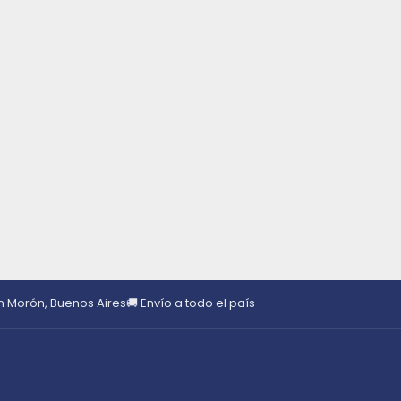
en Morón, Buenos Aires
🚚 Envío a todo el país