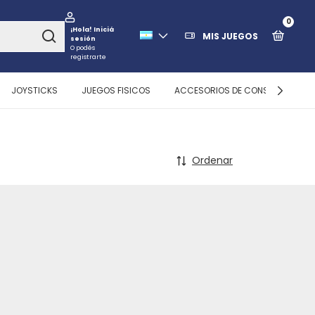
0
¡Hola!
Iniciá
MIS JUEGOS
sesión
O podés
registrarte
JOYSTICKS
JUEGOS FISICOS
ACCESORIOS DE CONSOLAS
Ordenar