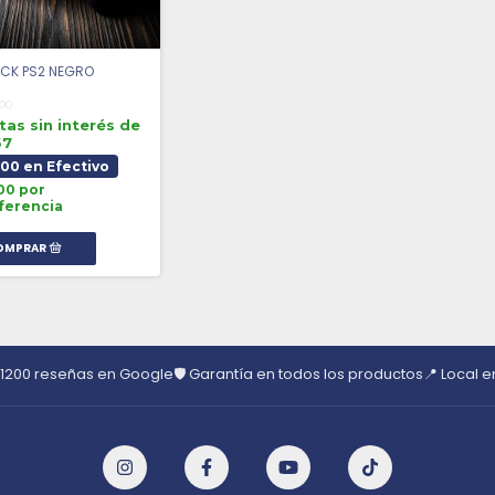
ICK PS2 NEGRO
,00
tas sin interés de
67
200 en Efectivo
00 por
ferencia
 1200 reseñas en Google
🛡️ Garantía en todos los productos
📍 Local 