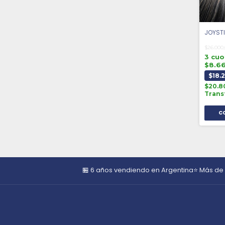
JOYST
$26.000
3 cuo
$8.6
$18.
$20.8
Trans
🏪 6 años vendiendo en Argentina
⭐ Más de