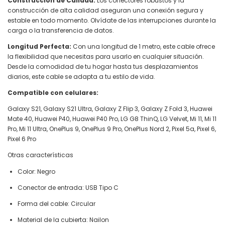
Construcción de Calidad:
Los conectores robustos y la
construcción de alta calidad aseguran una conexión segura y
estable en todo momento. Olvídate de las interrupciones durante la
carga o la transferencia de datos.
Longitud Perfecta:
Con una longitud de 1 metro, este cable ofrece
la flexibilidad que necesitas para usarlo en cualquier situación.
Desde la comodidad de tu hogar hasta tus desplazamientos
diarios, este cable se adapta a tu estilo de vida.
Compatible con celulares:
Galaxy S21, Galaxy S21 Ultra, Galaxy Z Flip 3, Galaxy Z Fold 3, Huawei
Mate 40, Huawei P40, Huawei P40 Pro, LG G8 ThinQ, LG Velvet, Mi 11, Mi 11
Pro, Mi 11 Ultra, OnePlus 9, OnePlus 9 Pro, OnePlus Nord 2, Pixel 5a, Pixel 6,
Pixel 6 Pro
Otras características
Color: Negro
Conector de entrada: USB Tipo C
Forma del cable: Circular
Material de la cubierta: Nailon