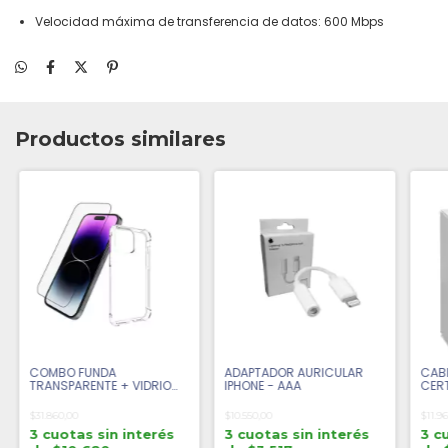
Velocidad máxima de transferencia de datos: 600 Mbps
Productos similares
COMBO FUNDA
ADAPTADOR AURICULAR
CABL
TRANSPARENTE + VIDRIO
IPHONE - AAA
CERT
TEMPLADO IPHONE 15 PRO
MAX
$31.860,00
$10.550,00
$11.9
3 cuotas sin interés
3 cuotas sin interés
3 c