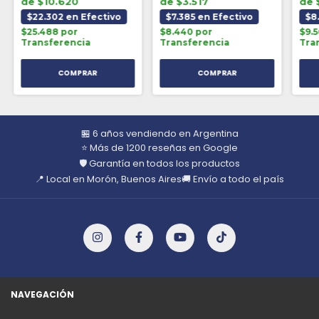
de $10.620
de $3.517
de 
$22.302 en Efectivo
$7.385 en Efectivo
$8
$25.488 por
$8.440 por
$9.
Transferencia
Transferencia
Tra
🏪 6 años vendiendo en Argentina
⭐ Más de 1200 reseñas en Google
🛡️ Garantía en todos los productos
📍 Local en Morón, Buenos Aires
🚚 Envío a todo el país
NAVEGACIÓN