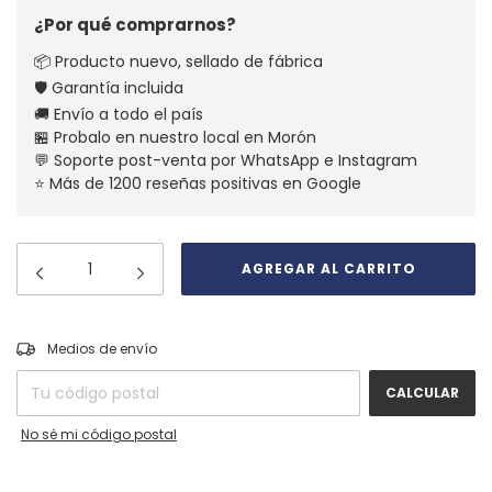
¿Por qué comprarnos?
📦 Producto nuevo, sellado de fábrica
🛡️ Garantía incluida
🚚 Envío a todo el país
🏪 Probalo en nuestro local en Morón
💬 Soporte post-venta por WhatsApp e Instagram
⭐ Más de 1200 reseñas positivas en Google
CAMBIAR CP
Entregas para el CP:
Medios de envío
CALCULAR
No sé mi código postal