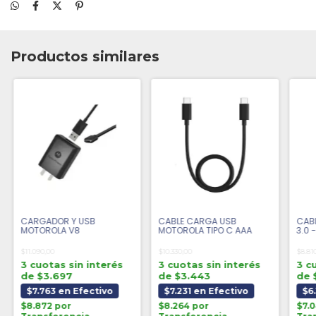
Productos similares
CARGADOR Y USB
CABLE CARGA USB
CABL
MOTOROLA V8
MOTOROLA TIPO C AAA
3.0 
$11.090,00
$10.330,00
$8.81
3 cuotas sin interés
3 cuotas sin interés
3 c
de $3.697
de $3.443
de 
$7.763 en Efectivo
$7.231 en Efectivo
$6
$8.872 por
$8.264 por
$7.