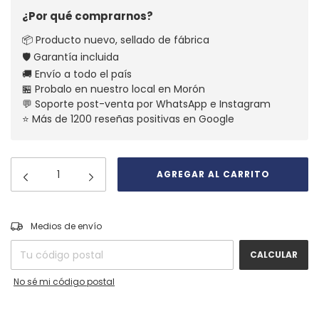
¿Por qué comprarnos?
📦 Producto nuevo, sellado de fábrica
🛡️ Garantía incluida
🚚 Envío a todo el país
🏪 Probalo en nuestro local en Morón
💬 Soporte post-venta por WhatsApp e Instagram
⭐ Más de 1200 reseñas positivas en Google
CAMBIAR CP
Entregas para el CP:
Medios de envío
CALCULAR
No sé mi código postal