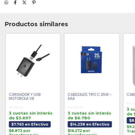
Productos similares
CARGADOR Y USB
CABEZALES TIPO C 25W -
CABL
MOTOROLA V8
AAA
$11.6
$11.090,00
$20.340,00
3 c
3 cuotas sin interés
3 cuotas sin interés
de 
de $3.697
de $6.780
$8
$7.763 en Efectivo
$14.238 en Efectivo
$9.
$8.872 por
$16.272 por
Tra