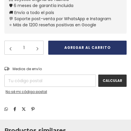
🛡️ 6 meses de garantía incluida
🚚 Envío a todo el país
💬 Soporte post-venta por WhatsApp e Instagram
⭐ Más de 1200 reseñas positivas en Google
CAMBIAR CP
Entregas para el CP:
Medios de envío
CALCULAR
No sé mi código postal
Productos similares