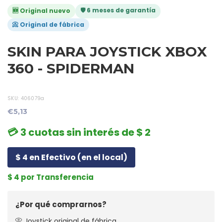
🛡️ 6 meses de garantía
🆕 Original nuevo
📀 Original de fábrica
SKIN PARA JOYSTICK XBOX
360 - SPIDERMAN
SKU:
406079a
€5,13
💳 3 cuotas sin interés de $ 2
$ 4 en Efectivo (en el local)
$ 4 por Transferencia
¿Por qué comprarnos?
📀 Joystick original de fábrica