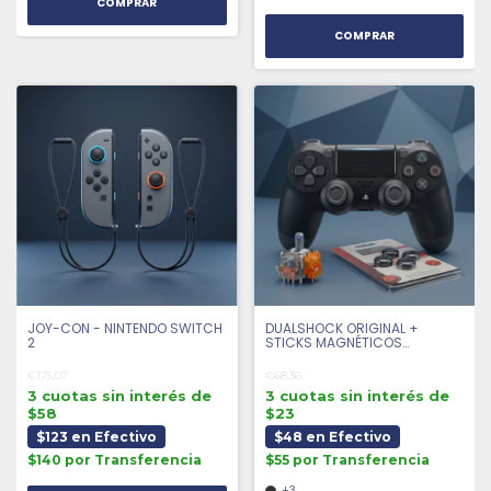
COMPRAR
JOY-CON - NINTENDO SWITCH
DUALSHOCK ORIGINAL +
2
STICKS MAGNÉTICOS
ANTIDRIFT + 4 GRIPS |
SEMINUEVO
€175,07
€68,36
3 cuotas sin interés de
3 cuotas sin interés de
$58
$23
$123 en Efectivo
$48 en Efectivo
$140 por Transferencia
$55 por Transferencia
+3