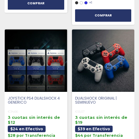
+1
COMPRAR
JOYSTICK PS4 DUALSHOCK 4
DUALSHOCK ORIGINAL |
GENERICO
SEMINUEVO
€34,66
€55,57
3 cuotas sin interés de
3 cuotas sin interés de
$12
$19
$24 en Efectivo
$39 en Efectivo
$28 por Transferencia
$44 por Transferencia