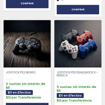
COMPRAR
JOYSTICK PS2 NEGRO
JOYSTICK PS3 DUALSHOCK 3 -
REPLICA
€15,54
€15,54
3 cuotas sin interés de
3 cuotas sin interés de
$5
$5
$11 en Efectivo
$11 en Efectivo
$12 por Transferencia
$12 por Transferencia