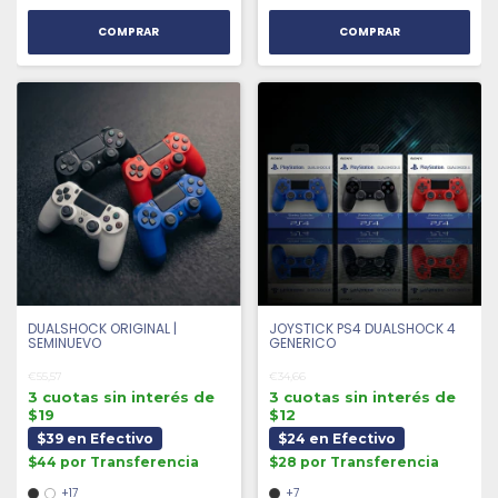
COMPRAR
COMPRAR
DUALSHOCK ORIGINAL |
JOYSTICK PS4 DUALSHOCK 4
SEMINUEVO
GENERICO
€55,57
€34,66
3 cuotas sin interés de
3 cuotas sin interés de
$19
$12
$39 en Efectivo
$24 en Efectivo
$44 por Transferencia
$28 por Transferencia
+17
+7