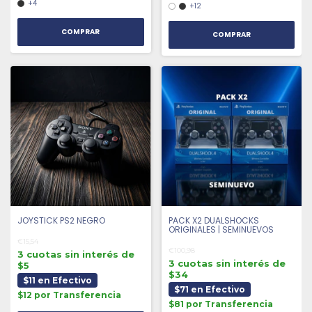
+4
+12
COMPRAR
COMPRAR
JOYSTICK PS2 NEGRO
PACK X2 DUALSHOCKS
ORIGINALES | SEMINUEVOS
€15,54
€100,98
3 cuotas sin interés de
3 cuotas sin interés de
$5
$34
$11 en Efectivo
$71 en Efectivo
$12 por Transferencia
$81 por Transferencia