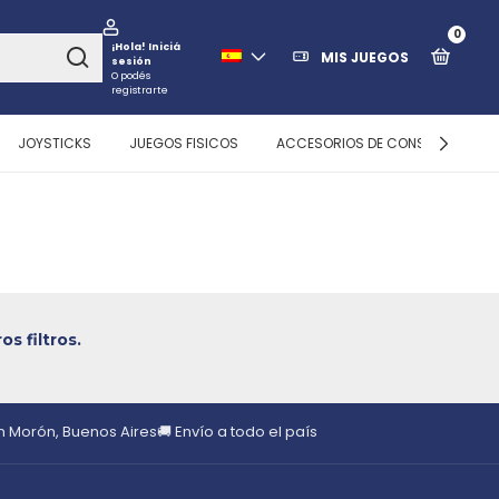
0
¡Hola!
Iniciá
MIS JUEGOS
sesión
O podés
registrarte
JOYSTICKS
JUEGOS FISICOS
ACCESORIOS DE CONSOLAS
s filtros.
en Morón, Buenos Aires
🚚 Envío a todo el país