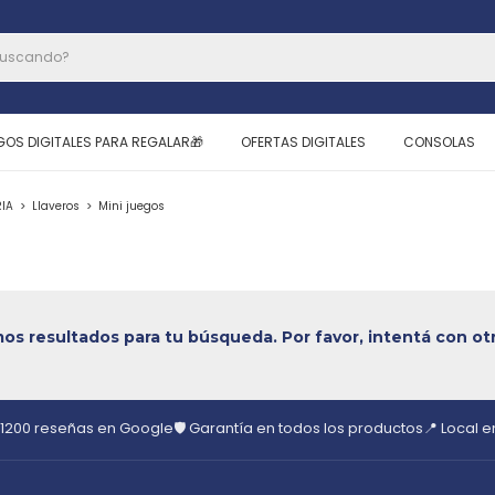
GOS DIGITALES PARA REGALAR🎁
OFERTAS DIGITALES
CONSOLAS
IA
>
Llaveros
>
Mini juegos
s resultados para tu búsqueda. Por favor, intentá con otro
 1200 reseñas en Google
🛡️ Garantía en todos los productos
📍 Local 