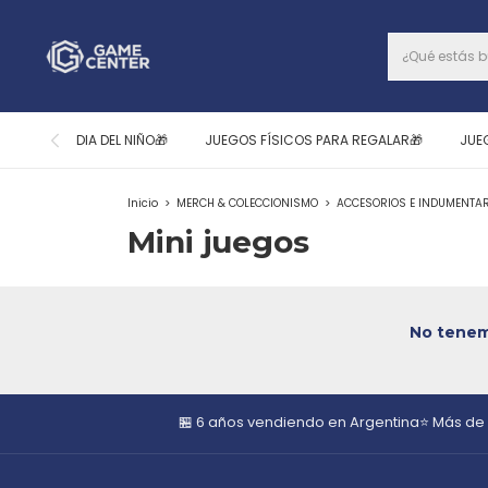
DIA DEL NIÑO🎁
JUEGOS FÍSICOS PARA REGALAR🎁
JUE
Inicio
>
MERCH & COLECCIONISMO
>
ACCESORIOS E INDUMENTAR
Mini juegos
No tenemo
🏪 6 años vendiendo en Argentina
⭐ Más de