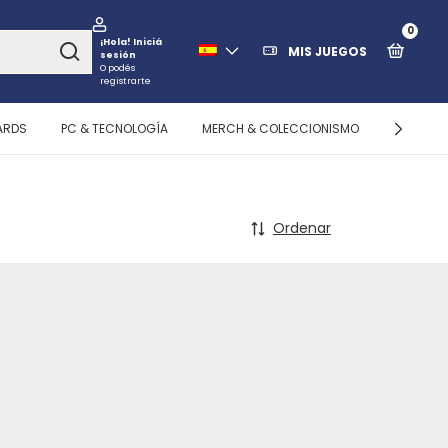
0
¡Hola!
Iniciá
MIS JUEGOS
sesión
O podés
registrarte
ARDS
PC & TECNOLOGÍA
MERCH & COLECCIONISMO
ALMACEN
Ordenar