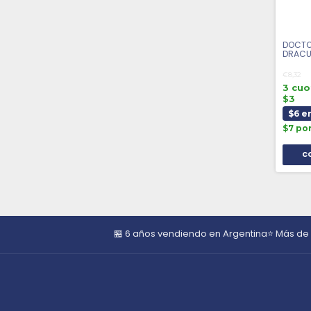
DOCTO
DRACU
HS MO
€8,32
3 cuo
$3
$6 e
$7 po
🏪 6 años vendiendo en Argentina
⭐ Más de