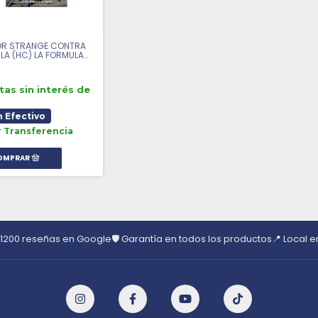
R STRANGE CONTRA
LA (HC) LA FORMULA
NTESI - COMIC
tas sin interés de
n Efectivo
r Transferencia
 1200 reseñas en Google
🛡️ Garantía en todos los productos
📍 Local 