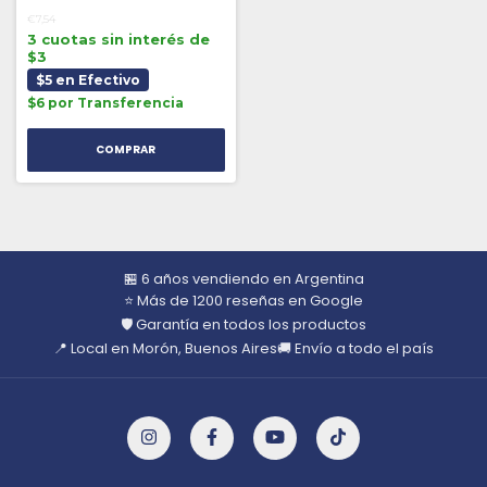
€7,54
3 cuotas sin interés de
$3
$5 en Efectivo
$6 por Transferencia
🏪 6 años vendiendo en Argentina
⭐ Más de 1200 reseñas en Google
🛡️ Garantía en todos los productos
📍 Local en Morón, Buenos Aires
🚚 Envío a todo el país