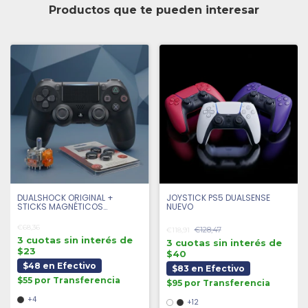
Productos que te pueden interesar
DUALSHOCK ORIGINAL +
JOYSTICK PS5 DUALSENSE
STICKS MAGNÉTICOS
NUEVO
ANTIDRIFT + 4 GRIPS |
SEMINUEVO
€68,36
€128,47
€118,91
3 cuotas sin interés de
3 cuotas sin interés de
$23
$40
$48 en Efectivo
$83 en Efectivo
$55 por Transferencia
$95 por Transferencia
+4
+12