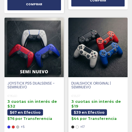
JOYSTICK PS5 DUALSENSE -
DUALSHOCK ORIGINAL |
SEMINUEVO
SEMINUEVO
€95,60
€55,57
3 cuotas sin interés de
3 cuotas sin interés de
$32
$19
$67 en Efectivo
$39 en Efectivo
$76 por Transferencia
$44 por Transferencia
+5
+17