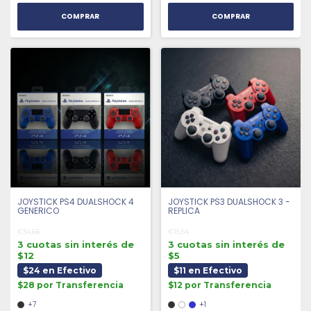
COMPRAR
COMPRAR
JOYSTICK PS4 DUALSHOCK 4
JOYSTICK PS3 DUALSHOCK 3 -
GENERICO
REPLICA
€34,66
€15,54
3 cuotas sin interés de
3 cuotas sin interés de
$12
$5
$24 en Efectivo
$11 en Efectivo
$28 por Transferencia
$12 por Transferencia
+7
+1