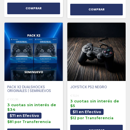
COMPRAR
COMPRAR
PACK X2 DUALSHOCKS
JOYSTICK PS2 NEGRO
ORIGINALES | SEMINUEVOS
€15,54
€100,98
3 cuotas sin interés de
3 cuotas sin interés de
$5
$34
$11 en Efectivo
$71 en Efectivo
$12 por Transferencia
$81 por Transferencia