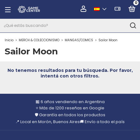
0
Inicio
>
MERCH & COLECCIONISMO
>
MANGAS/COMICS
>
Sailor Moon
Sailor Moon
No tenemos resultados para tu búsqueda. Por favor,
intentá con otros filtros.
🏪 6 años vendiendo en Argentina
⭐ Más de 1200 reseñas en Google
🛡️ Garantía en todos los productos
📍 Local en Morón, Buenos Aires
🚚 Envío a todo el país