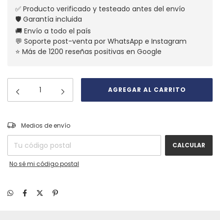
✅ Producto verificado y testeado antes del envío
🛡️ Garantía incluida
🚚 Envío a todo el país
💬 Soporte post-venta por WhatsApp e Instagram
⭐ Más de 1200 reseñas positivas en Google
CAMBIAR CP
Entregas para el CP:
Medios de envío
CALCULAR
No sé mi código postal