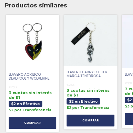
Productos similares
LLAVERO HARRY POTTER -
LLAVERO ACRILICO
LLAV
MARCA TENEBROSA
DEADPOOL Y WOLVERINE
€3,32
€2,53
€2,73
3 c
3 cuotas sin interés
3 cuotas sin interés
de 
de $1
de $1
$2
$2 en Efectivo
$2 en Efectivo
$3 
$2 por Transferencia
$2 por Transferencia