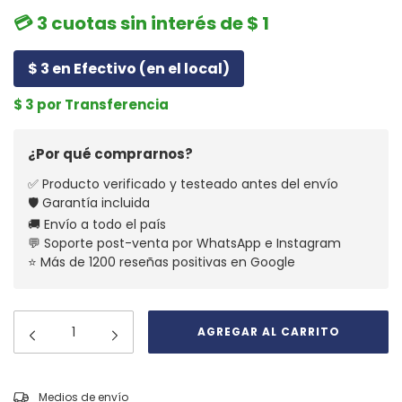
💳 3 cuotas sin interés de $ 1
$ 3 en Efectivo (en el local)
$ 3 por Transferencia
¿Por qué comprarnos?
✅ Producto verificado y testeado antes del envío
🛡️ Garantía incluida
🚚 Envío a todo el país
💬 Soporte post-venta por WhatsApp e Instagram
⭐ Más de 1200 reseñas positivas en Google
CAMBIAR CP
Entregas para el CP:
Medios de envío