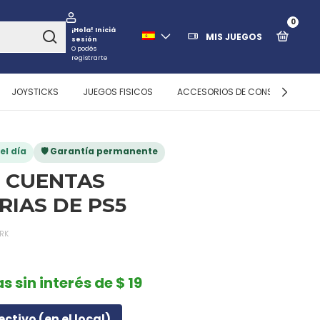
0
¡Hola!
Iniciá
MIS JUEGOS
sesión
O podés
registrarte
JOYSTICKS
JUEGOS FISICOS
ACCESORIOS DE CONSOLAS
el día
🛡️ Garantía permanente
N CUENTAS
RIAS DE PS5
RK
s sin interés de $ 19
ectivo (en el local)