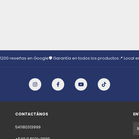
 1200 reseñas en Google
🛡️ Garantía en todos los productos
📍 Local 
CONTACTÁNOS
EN
541180313999
+549 11 8031-3999