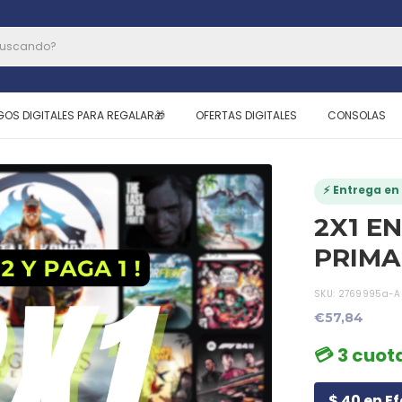
GOS DIGITALES PARA REGALAR🎁
OFERTAS DIGITALES
CONSOLAS
⚡ Entrega en 
2X1 E
PRIMA
SKU:
2769995a-A
€57,84
💳 3 cuota
$ 40 en Ef