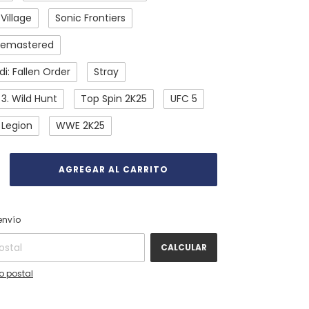
 Village
Sonic Frontiers
Remastered
di: Fallen Order
Stray
3. Wild Hunt
Top Spin 2K25
UFC 5
Legion
WWE 2K25
CAMBIAR CP
 CP:
envío
CALCULAR
o postal