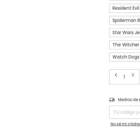
Resident Evil
Spiderman 
Star Wars Je
The Witcher 
Watch Dogs 
Entregas para el
Medios de 
No sé mi códig