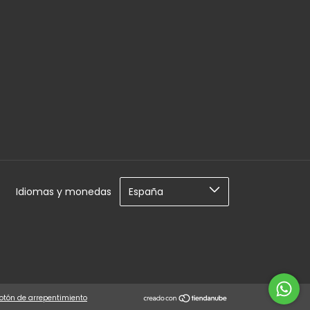
Idiomas y monedas
otón de arrepentimiento