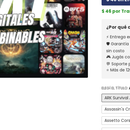
$ 46 por Tr
¿Por qué
⚡ Entrega e
🛡️ Garantí
sin costo
🎮 Jugás co
💬 Soporte
⭐ Más de 12
ELEGÍ EL TÍTULO:
ARK Surviva
Assassin's C
Assetto Cor