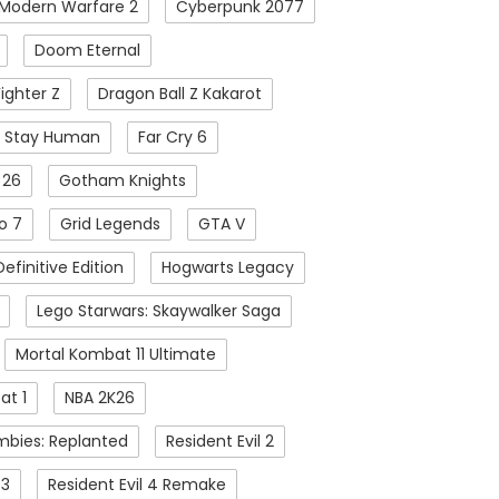
 Modern Warfare 2
Cyberpunk 2077
Doom Eternal
ighter Z
Dragon Ball Z Kakarot
2: Stay Human
Far Cry 6
 26
Gotham Knights
o 7
Grid Legends
GTA V
efinitive Edition
Hogwarts Legacy
Lego Starwars: Skaywalker Saga
Mortal Kombat 11 Ultimate
at 1
NBA 2K26
mbies: Replanted
Resident Evil 2
 3
Resident Evil 4 Remake