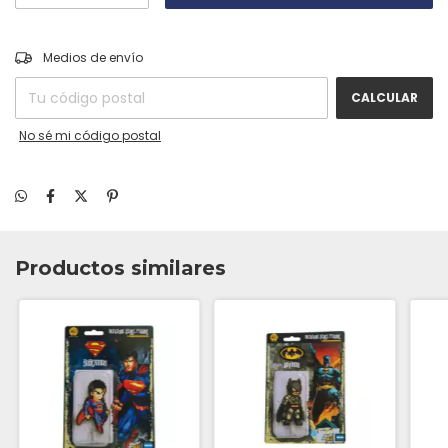
CAMBIAR CP
Entregas para el CP:
Medios de envío
CALCULAR
No sé mi código postal
Productos similares