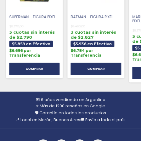
SUPERMAN - FIGURA PIXEL
BATMAN - FIGURA PIXEL
MARI
PIXEL
$8.370,00
$8.480,00
$8.37
3 cuotas sin interés
3 cuotas sin interés
3 c
de $2.790
de $2.827
de 
$5.859 en Efectivo
$5.936 en Efectivo
$5
$6.696 por
$6.784 por
$6.
Transferencia
Transferencia
Tra
🏪 6 años vendiendo en Argentina
⭐ Más de 1200 reseñas en Google
🛡️ Garantía en todos los productos
📍 Local en Morón, Buenos Aires
🚚 Envío a todo el país