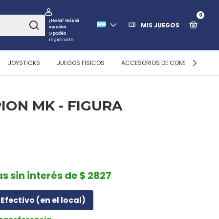
0
¡Hola!
Iniciá
MIS JUEGOS
sesión
O podés
registrarte
JOYSTICKS
JUEGOS FISICOS
ACCESORIOS DE CONSOLAS
ION MK - FIGURA
as sin interés de $ 2827
Efectivo (en el local)