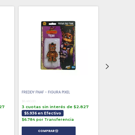
FREDDY FNAF - FIGURA PIXEL
MARIO BROS 3 - 
$8.480,00
$8.370,00
827
3 cuotas sin interés de $2.827
3 cuotas sin 
$5.936 en Efectivo
$5.859 en Efe
$6.784 por Transferencia
$6.696 por Tr