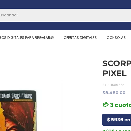
GOS DIGITALES PARA REGALAR🎁
OFERTAS DIGITALES
CONSOLAS
SCORP
PIXEL
SKU:
458968a
$8.480,00
💳 3 cuot
$ 5936 en 