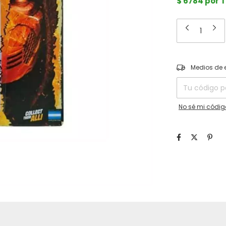
$ 6784 por 
Entregas para el
Medios de 
No sé mi códig