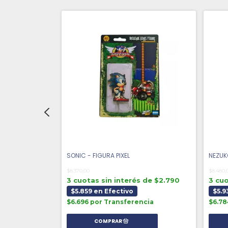
SONIC - FIGURA PIXEL
NEZUKO
$8.370,00
$8.480,
 de $2.790
3 cuotas sin interés de $2.790
3 cuo
$5.859 en Efectivo
$5.9
ncia
$6.696 por Transferencia
$6.78