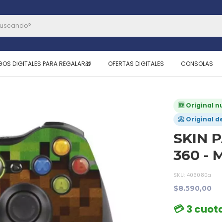
GOS DIGITALES PARA REGALAR🎁
OFERTAS DIGITALES
CONSOLAS
🆕 Original 
📀 Original d
SKIN 
360 -
SKU:
406080a
$8.590,00
💳 3 cuot