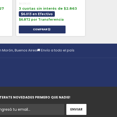
$8.590,00
$8.590,00
827
3 cuotas sin interés de $2.863
3 cuotas sin 
$6.013 en Efectivo
$6.013 en Efe
$6.872 por Transferencia
$6.872 por Tr
en Morón, Buenos Aires
🚚 Envío a todo el país
TERATE NOVEDADES PRIMERO QUE NADIE!