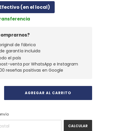
Efectivo (en el local)
Transferencia
 comprarnos?
original de fábrica
 de garantía incluida
odo el país
 post-venta por WhatsApp e Instagram
00 reseñas positivas en Google
CAMBIAR CP
 CP:
envío
CALCULAR