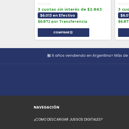
$8.590,
$8.590,00
s de $2.863
3 cuo
3 cuotas sin interés de $2.863
$6.0
$6.013 en Efectivo
ncia
$6.87
$6.872 por Transferencia
🏪 6 años vendiendo en Argentina
⭐ Más de
NAVEGACIÓN
¿COMO DESCARGAR JUEGOS DIGITALES?