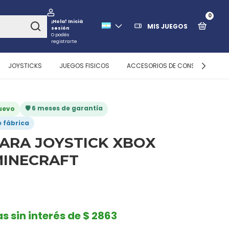
0
¡Hola!
Iniciá
MIS JUEGOS
sesión
O podés
registrarte
JOYSTICKS
JUEGOS FISICOS
ACCESORIOS DE CONSOLAS
🛡️ 6 meses de garantía
nuevo
e fábrica
PARA JOYSTICK XBOX
 MINECRAFT
as sin interés de $ 2863