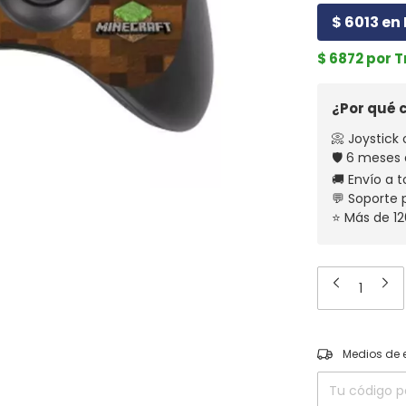
$ 6013 en 
$ 6872 por 
¿Por qué
📀 Joystick 
🛡️ 6 meses
🚚 Envío a t
💬 Soporte
⭐ Más de 12
Entregas para el
Medios de 