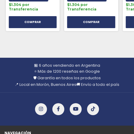
$1.304 por
$1.304 por
$1.3
Transferencia
Transferencia
Tra
🏪 6 años vendiendo en Argentina
⭐ Más de 1200 reseñas en Google
🛡️ Garantía en todos los productos
📍 Local en Morón, Buenos Aires
🚚 Envío a todo el país
NAVEGACIÓN