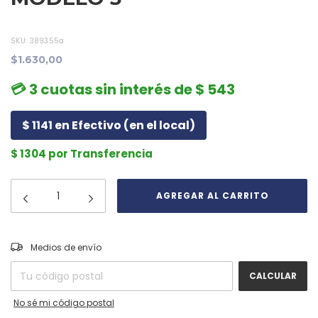
SKU:
389355a
$1.630,00
💳 3 cuotas sin interés de $ 543
$ 1141 en Efectivo (en el local)
$ 1304 por Transferencia
CAMBIAR CP
Entregas para el CP:
Medios de envío
CALCULAR
No sé mi código postal