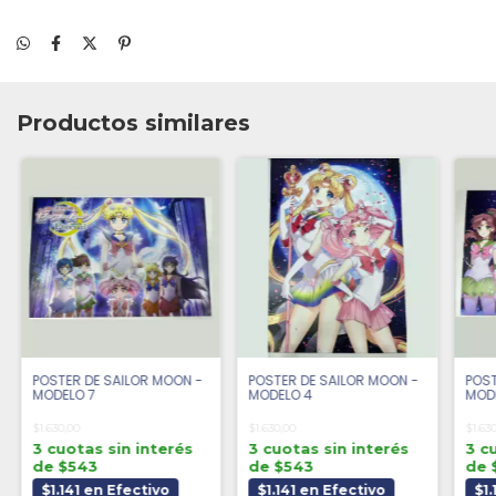
Productos similares
POSTER DE SAILOR MOON -
POSTER DE SAILOR MOON -
POST
MODELO 7
MODELO 4
MODE
$1.630,00
$1.630,00
$1.63
3 cuotas sin interés
3 cuotas sin interés
3 c
de $543
de $543
de 
$1.141 en Efectivo
$1.141 en Efectivo
$1.