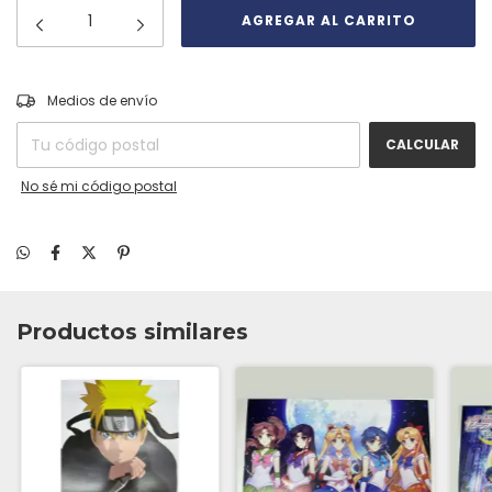
CAMBIAR CP
Entregas para el CP:
Medios de envío
CALCULAR
No sé mi código postal
Productos similares