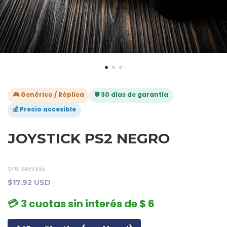
🎮 Genérico / Réplica
🛡️ 30 días de garantía
💰 Precio accesible
JOYSTICK PS2 NEGRO
SKU:
346988a
$17.92 USD
💳 3 cuotas sin interés de $ 6