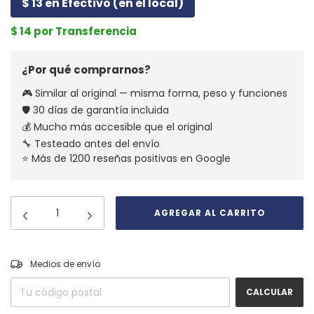
$ 13 en Efectivo (en el local)
$ 14 por Transferencia
¿Por qué comprarnos?
🎮 Similar al original — misma forma, peso y funciones
🛡️ 30 días de garantía incluida
💰 Mucho más accesible que el original
🔧 Testeado antes del envío
⭐ Más de 1200 reseñas positivas en Google
CAMBIAR CP
Entregas para el CP:
Medios de envío
CALCULAR