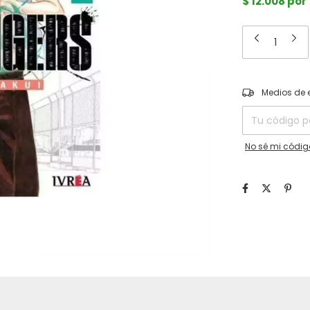
$ 12.008 por
Entregas para el
Medios de 
No sé mi códig