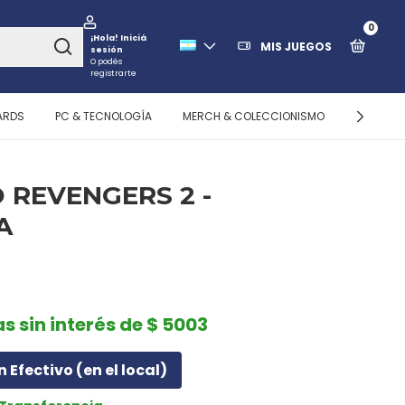
0
¡Hola!
Iniciá
MIS JUEGOS
sesión
O podés
registrarte
ARDS
PC & TECNOLOGÍA
MERCH & COLECCIONISMO
ALMACEN
 REVENGERS 2 -
A
as sin interés de $ 5003
n Efectivo (en el local)