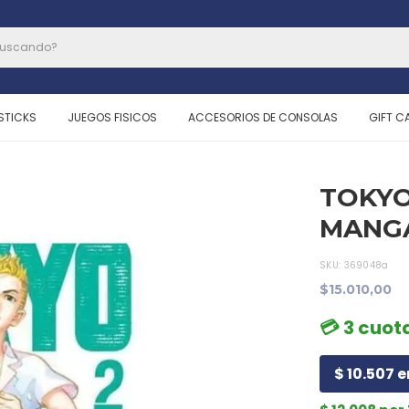
STICKS
JUEGOS FISICOS
ACCESORIOS DE CONSOLAS
GIFT C
TOKYO
MANG
SKU:
369048a
$15.010,00
💳 3 cuot
$ 10.507 e