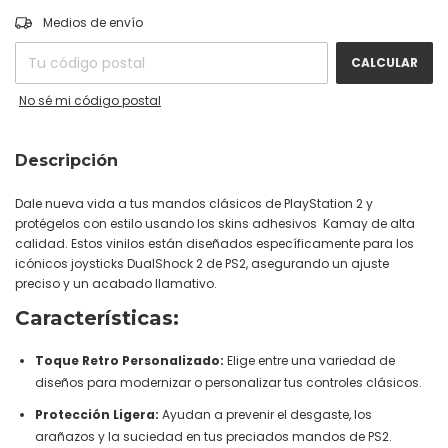
CAMBIAR CP
Entregas para el CP:
Medios de envío
CALCULAR
No sé mi código postal
Descripción
Dale nueva vida a tus mandos clásicos de PlayStation 2 y
protégelos con estilo usando los skins adhesivos Kamay de alta
calidad. Estos vinilos están diseñados específicamente para los
icónicos joysticks DualShock 2 de PS2, asegurando un ajuste
preciso y un acabado llamativo.
Características:
Toque Retro Personalizado:
Elige entre una variedad de
diseños para modernizar o personalizar tus controles clásicos.
Protección Ligera:
Ayudan a prevenir el desgaste, los
arañazos y la suciedad en tus preciados mandos de PS2.