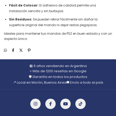
Fácil de Colocar:
El adhesivo de calidad permite una
instalación sencilla y sin burbujas.
Sin Residuos:
Se pueden retirar fácilmente sin dañar la
superficie original del mando ni dejar restos pegajosos.
Ideales para mantener tus mandos de PS2 en buen estado y con un
aspecto único.
🏪 6 años vendiendo en Argentina
⭐ Más de 1200 reseñas en Google
🛡️ Garantía en todos los productos
📍 Local en Morón, Buenos Aires
🚚 Envío a todo el país