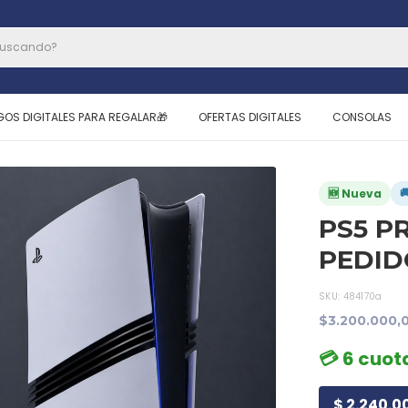
GOS DIGITALES PARA REGALAR🎁
OFERTAS DIGITALES
CONSOLAS

🆕 Nueva
PS5 PR
PEDID
SKU:
484170a
$3.200.000,
💳 6 cuot
$ 2.240.00