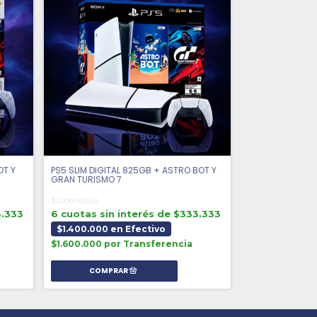
OT Y
PS5 SLIM DIGITAL 825GB + ASTRO BOT Y
GRAN TURISMO 7
$2.000.000,00
8.333
6 cuotas sin interés de $333.333
$1.400.000 en Efectivo
$1.600.000 por Transferencia