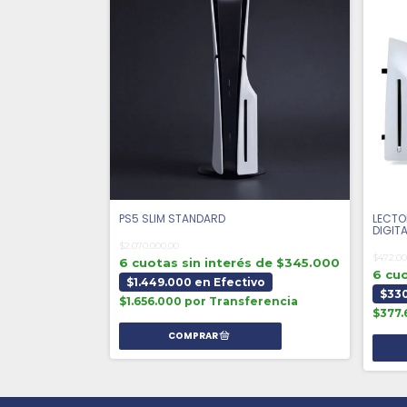
PS5 SLIM STANDARD
LECTO
DIGITA
$2.070.000,00
$472.00
6 cuotas sin interés de $345.000
6 cuo
$1.449.000 en Efectivo
$330
$1.656.000 por Transferencia
$377.