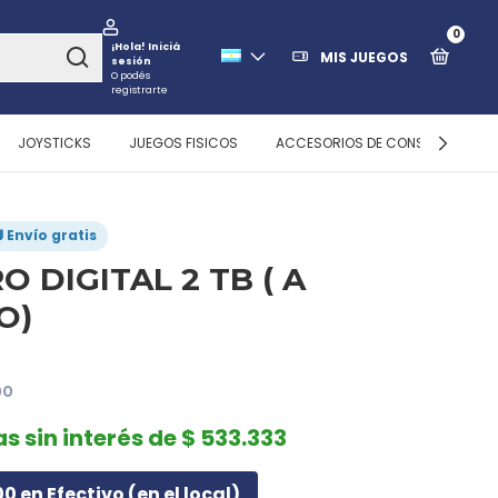
0
¡Hola!
Iniciá
MIS JUEGOS
sesión
O podés
registrarte
JOYSTICKS
JUEGOS FISICOS
ACCESORIOS DE CONSOLAS
 Envío gratis
O DIGITAL 2 TB ( A
O)
00
as sin interés de $ 533.333
0 en Efectivo (en el local)