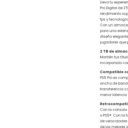
Lleva tu experie
Pro Digital de 
rendimiento sup
fps y tecnologí
Con un almacen
para una extens
diseño elegante
jugadores que pr
2 TB de alma
Mantén tus títul
incorporado co
Compatible co
PS5 Pro es comp
ancho de banda
transferencia c
menor latencia
Retrocompatib
Con la consola 
o PS5®. Con la 
de velocidades
de los mejores 