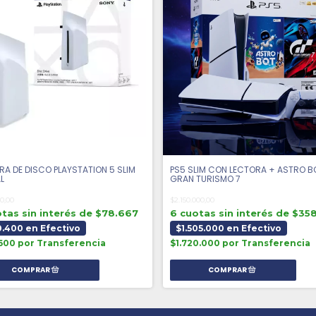
RA DE DISCO PLAYSTATION 5 SLIM
PS5 SLIM CON LECTORA + ASTRO B
L
GRAN TURISMO 7
0,00
$2.150.000,00
tas sin interés de $78.667
6 cuotas sin interés de $35
.400 en Efectivo
$1.505.000 en Efectivo
600 por Transferencia
$1.720.000 por Transferencia