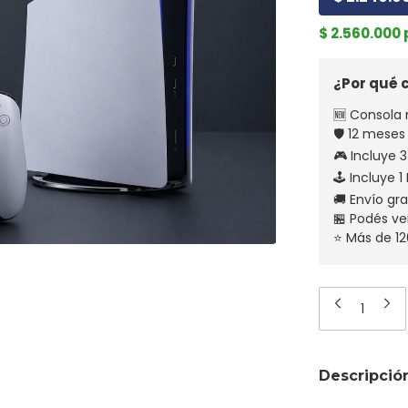
$ 2.560.000
¿Por qué
🆕 Consola 
🛡️ 12 meses
🎮 Incluye 3
🕹️ Incluye 
🚚 Envío gr
🏪 Podés ve
⭐ Más de 12
Descripció