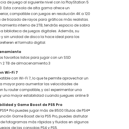
ncia de juego al siguiente nivel con la PlayStation 5
2TB. Esta consola de alta gama ofrece un
erior, compatible con juegos en resolución 4K a 120
a de trazado de rayos para gráficos más realistas.
amiento interno de 2TB, tendrás espacio de sobra
a biblioteca de juegos digitales. Además, su
 y sin unidad de disco la hace ideal para los
efieren el formato digital.
cenamiento
os favoritos listos para jugar con un SSD
n 2 TB de almacenamiento.3
n Wi-Fi 7
atible con Wi-Fi 7, lo que te permite aprovechar un
 mayor para aumentar las velocidades de
on tu router compatible, y así experimentar una
 y una mayor estabilidad cuando juegues online.9
ilidad y Game Boost de PS5 Pro
PS5® Pro puedes jugar más de 8500 títulos de PS4®
función Game Boost de la PS5 Pro, puedes disfrutar
 de fotogramas más rápidas y fluidas en algunos
juegos de las consolas PS4 y PS5.