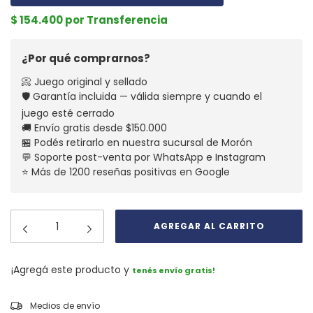
$ 154.400 por Transferencia
¿Por qué comprarnos?
📀 Juego original y sellado
🛡️ Garantía incluida — válida siempre y cuando el
juego esté cerrado
🚚 Envío gratis desde $150.000
🏪 Podés retirarlo en nuestra sucursal de Morón
💬 Soporte post-venta por WhatsApp e Instagram
⭐ Más de 1200 reseñas positivas en Google
¡Agregá este producto y
tenés envío gratis!
CAMBIAR CP
Entregas para el CP:
Medios de envío