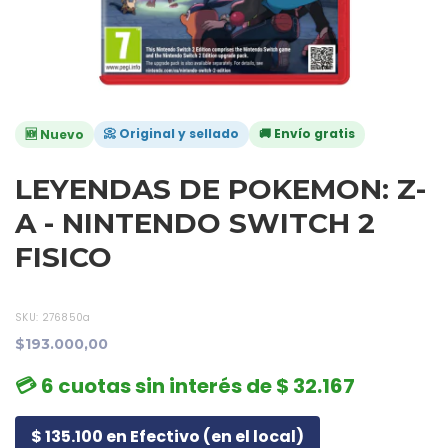
📀 Original y sellado
🚚 Envío gratis
🆕 Nuevo
LEYENDAS DE POKEMON: Z-
A - NINTENDO SWITCH 2
FISICO
SKU:
276850a
$193.000,00
💳 6 cuotas sin interés de $ 32.167
$ 135.100 en Efectivo (en el local)