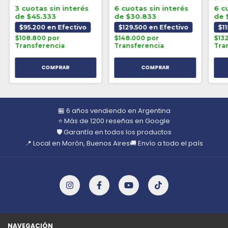
3 cuotas sin interés
6 cuotas sin interés
6 c
de $45.333
de $30.833
de 
$95.200 en Efectivo
$129.500 en Efectivo
$1
$108.800 por
$148.000 por
$13
Transferencia
Transferencia
Tra
🏪 6 años vendiendo en Argentina
⭐ Más de 1200 reseñas en Google
🛡️ Garantía en todos los productos
📍 Local en Morón, Buenos Aires
🚚 Envío a todo el país
NAVEGACIÓN