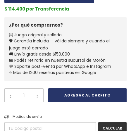
$ 114.400 por Transferencia
¿Por qué comprarnos?
📀 Juego original y sellado
🛡️ Garantía incluida — válida siempre y cuando el
juego esté cerrado
🚚 Envío gratis desde $150.000
🏪 Podés retirarlo en nuestra sucursal de Morón
💬 Soporte post-venta por WhatsApp e Instagram
⭐ Más de 1200 reseñas positivas en Google
CAMBIAR CP
Entregas para el CP:
Medios de envío
CALCULAR