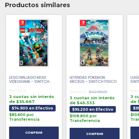
Productos similares
LEGO NINJAGO MOVI
LEYENDAS POKEMON
LUIG
VIDEOGAME - SWITCH
ARCEUS - SWITCH FISICO
SWIT
FISICO
$107.000,00
$136.
$142.900,00
$136.000,00
3 cuotas sin interés
3 c
3 cuotas sin interés
de $35.667
de 
de $45.333
$74.900 en Efectivo
$9
$95.200 en Efectivo
$85.600 por
$10
$108.800 por
Transferencia
Tra
Transferencia