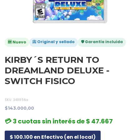
📀 Original y sellado
🛡️ Garantía incluida
🆕 Nuevo
KIRBY´S RETURN TO
DREAMLAND DELUXE -
SWITCH FISICO
SKU:
348856a
$143.000,00
💳 3 cuotas sin interés de $ 47.667
$ 100.100 en Efectivo (en el local)