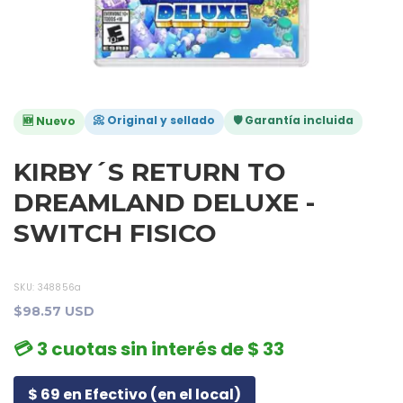
📀 Original y sellado
🛡️ Garantía incluida
🆕 Nuevo
KIRBY´S RETURN TO
DREAMLAND DELUXE -
SWITCH FISICO
SKU:
348856a
$98.57 USD
💳 3 cuotas sin interés de $ 33
$ 69 en Efectivo (en el local)