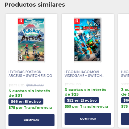
Productos similares
LEYENDAS POKEMON
LEGO NINJAGO MOVI
LUIG
ARCEUS - SWITCH FISICO
VIDEOGAME - SWITCH
SWIT
FISICO
$73.76 USD
$93.7
$98.50 USD
$93.75 USD
3 cuotas sin interés
3 c
3 cuotas sin interés
de $25
de 
de $31
$52 en Efectivo
$6
$66 en Efectivo
$59 por Transferencia
$75
$75 por Transferencia