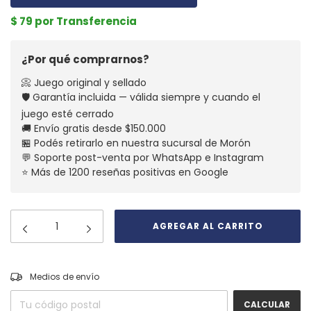
$ 79 por Transferencia
¿Por qué comprarnos?
📀 Juego original y sellado
🛡️ Garantía incluida — válida siempre y cuando el
juego esté cerrado
🚚 Envío gratis desde $150.000
🏪 Podés retirarlo en nuestra sucursal de Morón
💬 Soporte post-venta por WhatsApp e Instagram
⭐ Más de 1200 reseñas positivas en Google
CAMBIAR CP
Entregas para el CP:
Medios de envío
CALCULAR