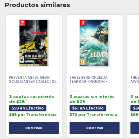
Productos similares
PREVENTA METAL GEAR
THE LEGEND OF ZELDA
THE 
SOLID MASTER COLLECTION
TEARS OF KINGDOM -
AWA
VOL.2 - SWITCH FISICO
SWITCH FISICO
FISI
€84,85
€87,24
€85,4
3 cuotas sin interés
3 cuotas sin interés
3 c
de $28
de $29
de 
$59 en Efectivo
$61 en Efectivo
$6
$68 por Transferencia
$70 por Transferencia
$68