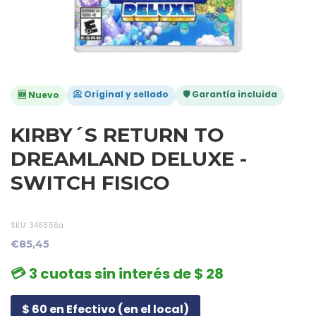
📀 Original y sellado
🛡️ Garantía incluida
🆕 Nuevo
KIRBY´S RETURN TO
DREAMLAND DELUXE -
SWITCH FISICO
SKU:
348856a
€85,45
💳 3 cuotas sin interés de $ 28
$ 60 en Efectivo (en el local)