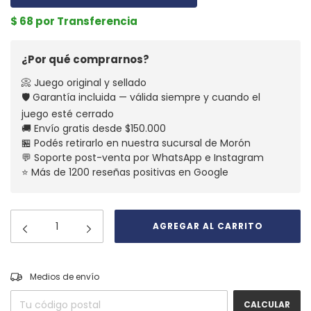
$ 68 por Transferencia
¿Por qué comprarnos?
📀 Juego original y sellado
🛡️ Garantía incluida — válida siempre y cuando el
juego esté cerrado
🚚 Envío gratis desde $150.000
🏪 Podés retirarlo en nuestra sucursal de Morón
💬 Soporte post-venta por WhatsApp e Instagram
⭐ Más de 1200 reseñas positivas en Google
CAMBIAR CP
Entregas para el CP:
Medios de envío
CALCULAR