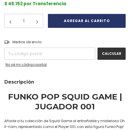
$ 45.152 por Transferencia
CAMBIAR CP
Entregas para el CP:
Medios de envío
CALCULAR
No sé mi código postal
Descripción
FUNKO POP SQUID GAME |
JUGADOR 001
Añade a tu colección de Squid Game al entrañable y misterioso Oh
Il-nam, representado como el Player 001, con esta figura Funko Pop!