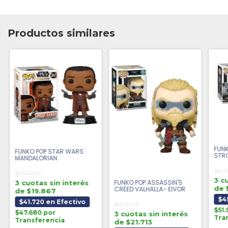
Productos similares
FUN
FUNKO POP STAR WARS
STR
MANDALORIAN
$64.9
$59.600,00
3 c
FUNKO POP ASSASSIN'S
3 cuotas sin interés
de 
CREED VALHALLA- EIVOR
de $19.867
$4
$41.720 en Efectivo
$65.140,00
$51.
$47.680 por
3 cuotas sin interés
Tra
Transferencia
de $21.713