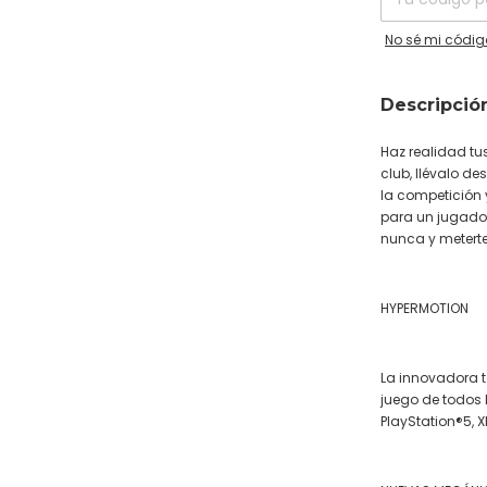
No sé mi códig
Descripció
Haz realidad tu
club, llévalo d
la competición 
para un jugador
nunca y meterte 
HYPERMOTION
La innovadora t
juego de todos 
PlayStation®5, X