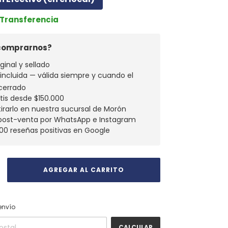
r Transferencia
 comprarnos?
ginal y sellado
a incluida — válida siempre y cuando el
cerrado
atis desde $150.000
tirarlo en nuestra sucursal de Morón
 post-venta por WhatsApp e Instagram
00 reseñas positivas en Google
CAMBIAR CP
 CP:
envío
CALCULAR