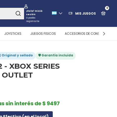
0
¡Hola!
Iniciá
MIS JUEGOS
sesión
O podés
registrarte
JOYSTICKS
JUEGOS FISICOS
ACCESORIOS DE CONSOLAS
 Original y sellado
🛡️ Garantía incluida
2 - XBOX SERIES
O OUTLET
as sin interés de $ 9497
n Efectivo (en el local)