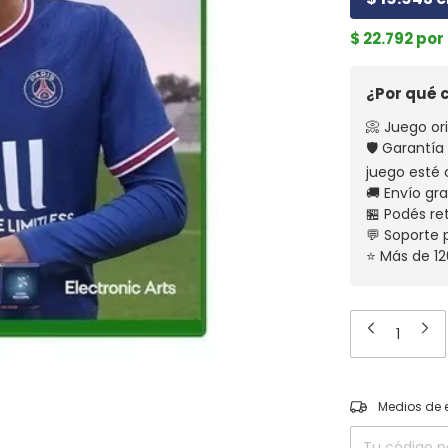
$ 22.792 po
¿Por qué
📀 Juego ori
🛡️ Garantí
juego esté 
🚚 Envío gr
🏪 Podés re
💬 Soporte
⭐ Más de 12
Entregas para el
Medios de 