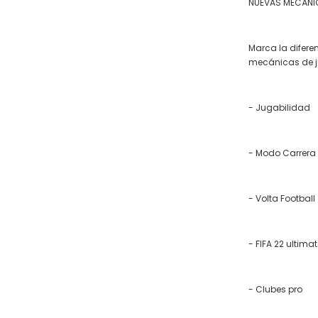
NUEVAS MECÁNI
Marca la difere
mecánicas de ju
- Jugabilidad
- Modo Carrera
- Volta Football
- FIFA 22 ultima
- Clubes pro