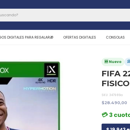
GOS DIGITALES PARA REGALAR🎁
OFERTAS DIGITALES
CONSOLAS

🆕 Nuevo
FIFA 2
FISIC
SKU:
347989a
$28.490,00
💳 3 cuot
$ 19.943 e