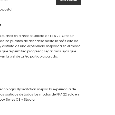
o postal
n
s sueños en el modo Carrera de FIFA 22. Crea un
esde los puestos de descenso hasta lo más alto de
y disfruta de una experiencia mejorada en el modo
 que te permitirá progresar, llegar más lejos que
en la piel de tu Pro partido a partido.
ecnología HyperMotion mejora la experiencia de
los partidos de todos los modos de FIFA 22 solo en
box Series X|S y Stadia.