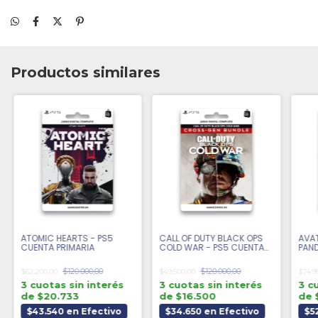
Productos similares
ATOMIC HEARTS - PS5
CALL OF DUTY BLACK OPS
AVAT
CUENTA PRIMARIA
COLD WAR - PS5 CUENTA
PAN
PRIMARIA
PRIM
$120.000,00
$120.000,00
$62.200,00
$49.500,00
$74.9
3 cuotas sin interés
3 cuotas sin interés
3 c
de $20.733
de $16.500
de 
$43.540 en Efectivo
$34.650 en Efectivo
$5