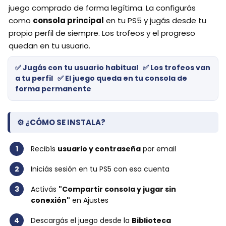
juego comprado de forma legítima. La configurás
como
consola principal
en tu PS5 y jugás desde tu
propio perfil de siempre. Los trofeos y el progreso
quedan en tu usuario.
✅ Jugás con tu usuario habitual ✅ Los trofeos van
a tu perfil ✅ El juego queda en tu consola de
forma permanente
⚙️ ¿CÓMO SE INSTALA?
1
Recibís
usuario y contraseña
por email
2
Iniciás sesión en tu PS5 con esa cuenta
3
Activás
"Compartir consola y jugar sin
conexión"
en Ajustes
4
Descargás el juego desde la
Biblioteca