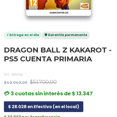
⚡ Entrega en el día
🛡️ Garantía permanente
DRAGON BALL Z KAKAROT -
PS5 CUENTA PRIMARIA
SKU:
348362a
$51.700,00
$40.040,00
💳 3 cuotas sin interés de $ 13.347
$ 28.028 en Efectivo (en el local)