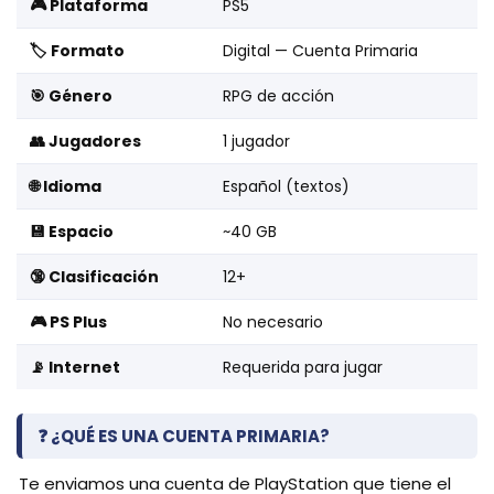
🎮 Plataforma
PS5
🏷️ Formato
Digital — Cuenta Primaria
🎯 Género
RPG de acción
👥 Jugadores
1 jugador
🌐 Idioma
Español (textos)
💾 Espacio
~40 GB
🔞 Clasificación
12+
🎮 PS Plus
No necesario
📡 Internet
Requerida para jugar
❓ ¿QUÉ ES UNA CUENTA PRIMARIA?
Te enviamos una cuenta de PlayStation que tiene el