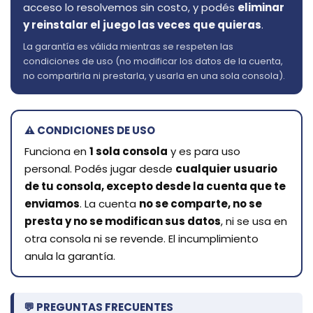
acceso lo resolvemos sin costo, y podés
eliminar
y reinstalar el juego las veces que quieras
.
La garantía es válida mientras se respeten las
condiciones de uso (no modificar los datos de la cuenta,
no compartirla ni prestarla, y usarla en una sola consola).
⚠️ CONDICIONES DE USO
Funciona en
1 sola consola
y es para uso
personal. Podés jugar desde
cualquier usuario
de tu consola, excepto desde la cuenta que te
enviamos
. La cuenta
no se comparte, no se
presta y no se modifican sus datos
, ni se usa en
otra consola ni se revende. El incumplimiento
anula la garantía.
💬 PREGUNTAS FRECUENTES