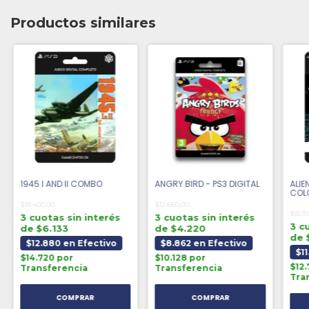
Productos similares
1945 I AND II COMBO
ANGRY BIRD - PS3 DIGITAL
ALIE
COLO
DIGI
$18.400,00
$12.660,00
$15.9
3 cuotas sin interés
3 cuotas sin interés
3 c
de $6.133
de $4.220
de 
$12.880 en Efectivo
$8.862 en Efectivo
$11
$14.720 por
$10.128 por
$12.
Transferencia
Transferencia
Tra