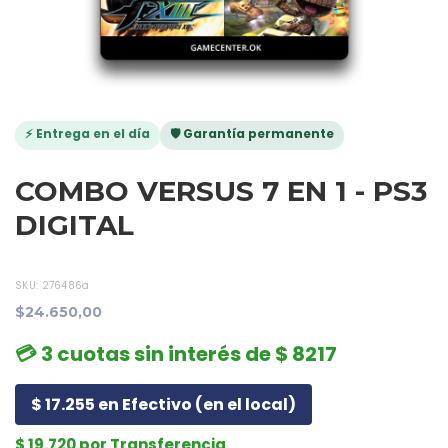
⚡ Entrega en el día
🛡️ Garantía permanente
COMBO VERSUS 7 EN 1 - PS3
DIGITAL
SKU:
276486a
$24.650,00
💳 3 cuotas sin interés de $ 8217
$ 17.255 en Efectivo (en el local)
$ 19.720 por Transferencia