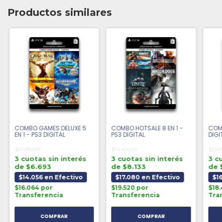
Productos similares
COMBO GAMES DELUXE 5
COMBO HOTSALE 8 EN 1 -
COMB
EN 1 - PS3 DIGITAL
PS3 DIGITAL
DIGI
$20.080,00
$24.400,00
$23.0
3 cuotas sin interés
3 cuotas sin interés
3 c
de $6.693
de $8.133
de 
$14.056 en Efectivo
$17.080 en Efectivo
$16
$16.064 por
$19.520 por
$18
Transferencia
Transferencia
Tra