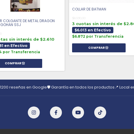
COLLAR DE BATMAN
$8.590,00
R COLGANTE DE METAL DRAGON
3 cuotas sin interés de $2.
- GOHAN SSJ
$6.013 en Efectivo
00
$6.872 por Transferencia
tas sin interés de $2.610
81 en Efectivo
4 por Transferencia
 1200 reseñas en Google
🛡️ Garantía en todos los productos
📍 Local 