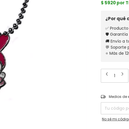
$ 5920 por 
¿Por qué
✅ Producto 
🛡️ Garantía
🚚 Envío a t
💬 Soporte
⭐ Más de 12
Entregas para el
Medios de 
No sé mi códig