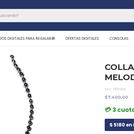
GOS DIGITALES PARA REGALAR🎁
OFERTAS DIGITALES
CONSOLAS
COLLA
MELO
SKU:
389149a
$7.400,00
💳 3 cuot
$ 5180 en 