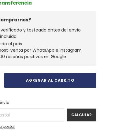
Transferencia
 comprarnos?
verificado y testeado antes del envío
 incluida
odo el país
 post-venta por WhatsApp e Instagram
00 reseñas positivas en Google
CAMBIAR CP
 CP:
envío
CALCULAR
o postal