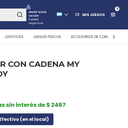
0
¡Hola!
Iniciá
MIS JUEGOS
sesión
O podés
registrarte
JOYSTICKS
JUEGOS FISICOS
ACCESORIOS DE CONSOLAS
R CON CADENA MY
DY
as sin interés de $ 2467
Efectivo (en el local)