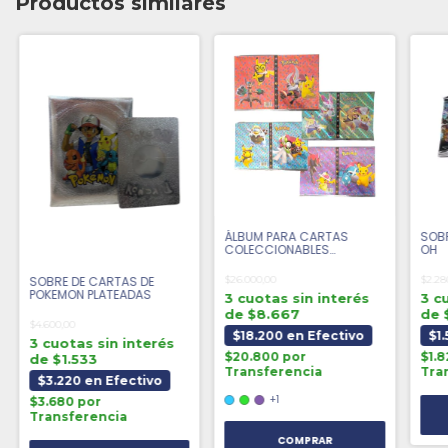
Productos similares
ÁLBUM PARA CARTAS
SOBR
COLECCIONABLES
OH
POKEMON XXL
$26.000,00
$2.28
SOBRE DE CARTAS DE
POKEMON PLATEADAS
3 cuotas sin interés
3 c
de $8.667
de 
$4.600,00
$18.200 en Efectivo
$1
3 cuotas sin interés
$20.800 por
$1.8
de $1.533
Transferencia
Tra
$3.220 en Efectivo
+1
$3.680 por
Transferencia
COMPRAR