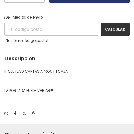
CAMBIAR CP
Entregas para el CP:
Medios de envío
CALCULAR
No sé mi código postal
Descripción
INCLUYE 30 CARTAS APROX Y 1 CAJA
LA PORTADA PUEDE VARIAR!!!