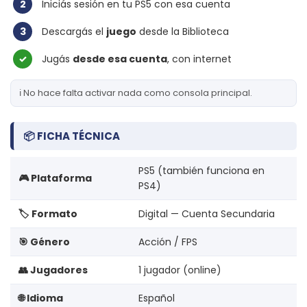
2
Iniciás sesión en tu PS5 con esa cuenta
3
Descargás el
juego
desde la Biblioteca
✓
Jugás
desde esa cuenta
, con internet
ℹ️ No hace falta activar nada como consola principal.
📦 FICHA TÉCNICA
PS5 (también funciona en
🎮 Plataforma
PS4)
🏷️ Formato
Digital — Cuenta Secundaria
🎯 Género
Acción / FPS
👥 Jugadores
1 jugador (online)
🌐 Idioma
Español