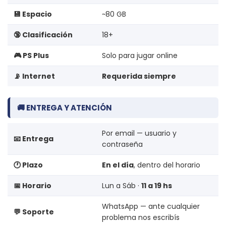
💾 Espacio
~80 GB
🔞 Clasificación
18+
🎮 PS Plus
Solo para jugar online
📡 Internet
Requerida siempre
🚚 ENTREGA Y ATENCIÓN
Por email — usuario y
📧 Entrega
contraseña
🕐 Plazo
En el día
, dentro del horario
📅 Horario
Lun a Sáb ·
11 a 19 hs
WhatsApp — ante cualquier
💬 Soporte
problema nos escribís