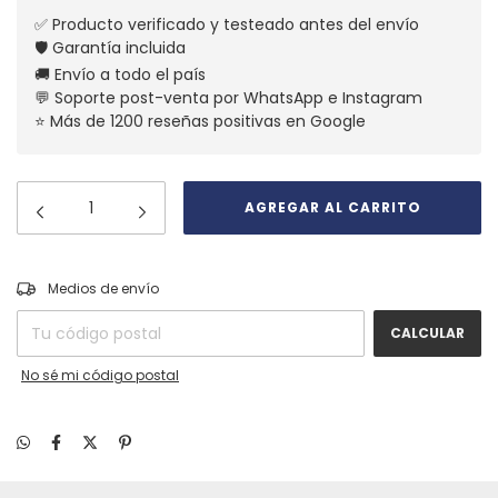
✅ Producto verificado y testeado antes del envío
🛡️ Garantía incluida
🚚 Envío a todo el país
💬 Soporte post-venta por WhatsApp e Instagram
⭐ Más de 1200 reseñas positivas en Google
CAMBIAR CP
Entregas para el CP:
Medios de envío
CALCULAR
No sé mi código postal