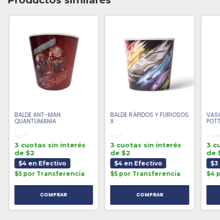
Productos similares
BALDE ANT-MAN
BALDE RÁPIDOS Y FURIOSOS
VASO
QUANTUMANIA
X
POTT
€6,17
€6,17
€4,7
3 cuotas sin interés
3 cuotas sin interés
3 c
de $2
de $2
de 
$4 en Efectivo
$4 en Efectivo
$3
$5 por Transferencia
$5 por Transferencia
$4 