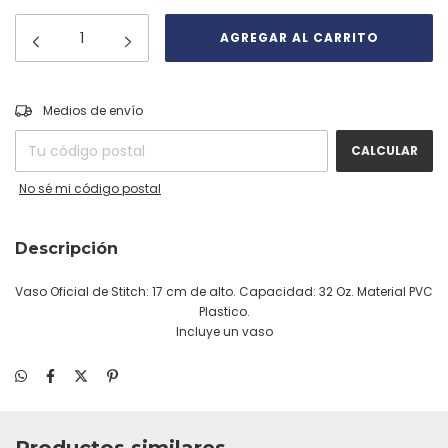
CAMBIAR CP
Entregas para el CP:
Medios de envío
CALCULAR
No sé mi código postal
Descripción
Vaso Oficial de Stitch: 17 cm de alto. Capacidad: 32 Oz. Material PVC
Plastico.
Incluye un vaso