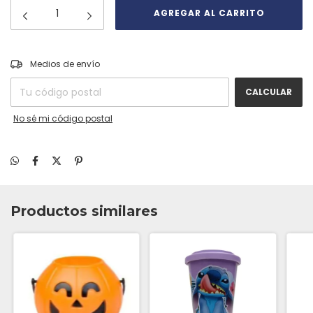
CAMBIAR CP
Entregas para el CP:
Medios de envío
CALCULAR
No sé mi código postal
Productos similares