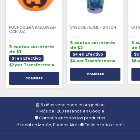
POCHOCLERA HALLOWEEN
VASO DE 750ML - STITCH
LATA
CON LUZ
€5,38
€8,12
€1,88
3 cuotas sin interés
3 c
3 cuotas sin interés
de $2
de 
de $1
$4 en Efectivo
$6
$1 en Efectivo
$4 por Transferencia
$6 
$2 por Transferencia
🏪 6 años vendiendo en Argentina
⭐ Más de 1200 reseñas en Google
🛡️ Garantía en todos los productos
📍 Local en Morón, Buenos Aires
🚚 Envío a todo el país