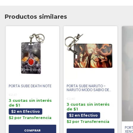
Productos similares
PORTA SUBE DEATH NOTE
PORTA SUBE NARUTO -
NARUTO MODO SABIO DE
LOS SEIS CAMINOS
€2,47
€2,40
3 cuotas sin interés
3 cuotas sin interés
de $1
de $1
$2 en Efectivo
$2 en Efectivo
$2 por Transferencia
$2 por Transferencia
POR
XEN