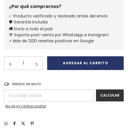
¿Por qué comprarnos?
✅ Producto verificado y testeado antes del envío
🛡️ Garantía incluida
🚚 Envío a todo el país
💬 Soporte post-venta por WhatsApp e Instagram
⭐ Más de 1200 reseñas positivas en Google
CAMBIAR CP
Entregas para el CP:
Medios de envío
CALCULAR
No sé mi código postal