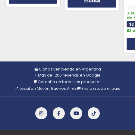
€2,8
3 c
de 
$2
$2 
🏪 6 años vendiendo en Argentina
⭐ Más de 1200 reseñas en Google
🛡️ Garantía en todos los productos
📍 Local en Morón, Buenos Aires
🚚 Envío a todo el país