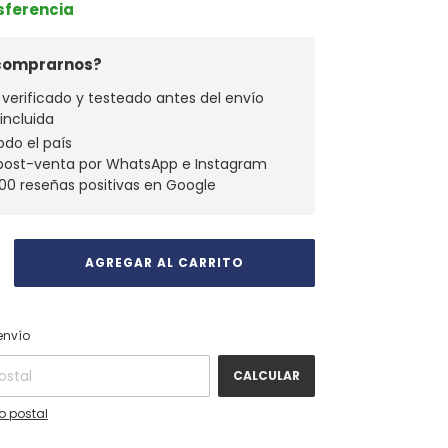
nsferencia
 comprarnos?
verificado y testeado antes del envío
 incluida
odo el país
 post-venta por WhatsApp e Instagram
00 reseñas positivas en Google
CAMBIAR CP
 CP:
envío
CALCULAR
o postal