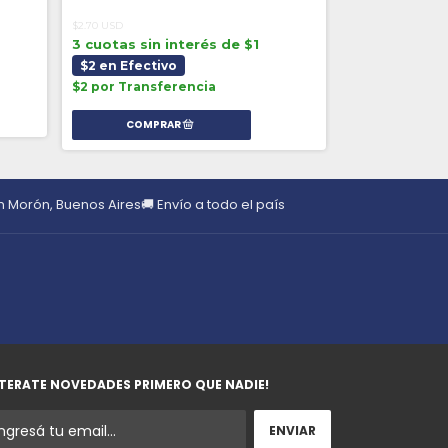
$3.30 USD
$2.70 USD
3 cuotas sin 
3 cuotas sin interés de $1
$2 en Efecti
$2 en Efectivo
$3 por Transf
$2 por Transferencia
en Morón, Buenos Aires
🚚 Envío a todo el país
TERATE NOVEDADES PRIMERO QUE NADIE!