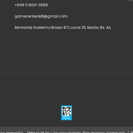
+549 11 8031-3999
gamecenterok8@gmail.com
Almirante Guillermo Brown 871, Local 26, Morón, Bs. As.
hos reservados.
Defensa de las y los consumidores. Para reclamos
ingresá acá.
/
B