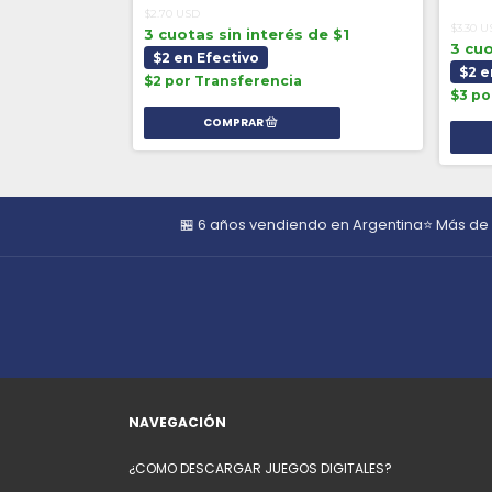
$2.70 USD
$3.30 
3 cuotas sin interés de $1
 de $1
3 cuo
$2 en Efectivo
$2 e
$2 por Transferencia
$3 po
🏪 6 años vendiendo en Argentina
⭐ Más de
NAVEGACIÓN
¿COMO DESCARGAR JUEGOS DIGITALES?