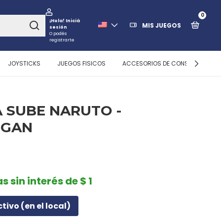
0
¡Hola!
Iniciá
MIS JUEGOS
sesión
O podés
registrarte
JOYSTICKS
JUEGOS FISICOS
ACCESORIOS DE CONSOLAS
 SUBE NARUTO -
NGAN
s sin interés de $ 1
ctivo (en el local)