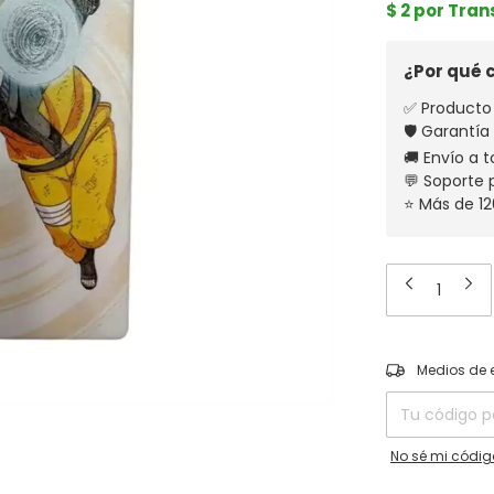
$ 2 por Tra
¿Por qué
✅ Producto 
🛡️ Garantía
🚚 Envío a t
💬 Soporte
⭐ Más de 12
Entregas para el
Medios de 
No sé mi códig