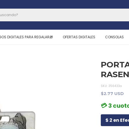
GOS DIGITALES PARA REGALAR🎁
OFERTAS DIGITALES
CONSOLAS
PORTA
RASE
SKU:
356433a
$2.77 USD
💳 3 cuota
$ 2 en Efe