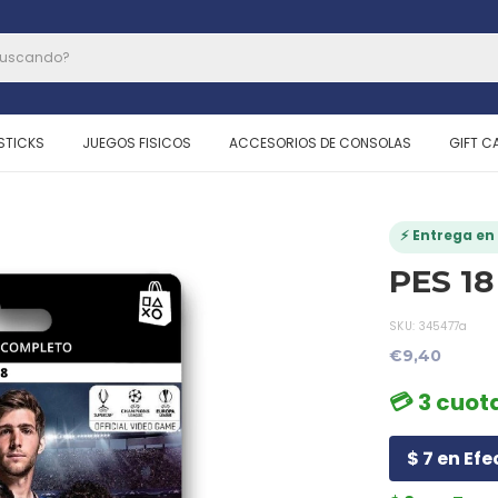
STICKS
JUEGOS FISICOS
ACCESORIOS DE CONSOLAS
GIFT C
⚡ Entrega en 
PES 18
SKU:
345477a
€9,40
💳 3 cuota
$ 7 en Efe