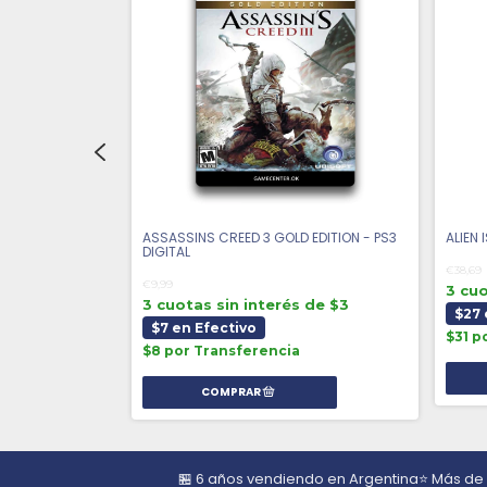
CARRIERS - PS3
ASSASSINS CREED 3 GOLD EDITION - PS3
ALIEN 
DIGITAL
€38,69
€9,99
3 cuo
 de $3
3 cuotas sin interés de $3
$27 
$7 en Efectivo
$31 p
$8 por Transferencia
🏪 6 años vendiendo en Argentina
⭐ Más de