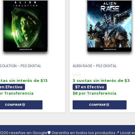
ISOLATION - PS3 DIGITAL
ALIEN RAGE - PS3 DIGITAL
€9,82
tas sin interés de $13
3 cuotas sin interés de $3
en Efectivo
$7 en Efectivo
or Transferencia
$8 por Transferencia
 1200 reseñas en Google
🛡️ Garantía en todos los productos
📍 Local 