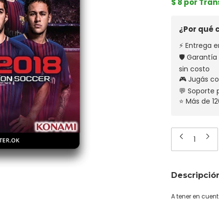
$ 8 por Tra
¿Por qué
⚡ Entrega e
🛡️ Garantí
sin costo
🎮 Jugás co
💬 Soporte
⭐ Más de 12
Descripció
A tener en cuen