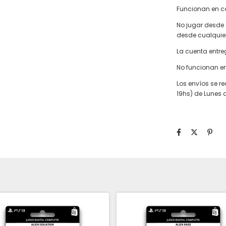
Funcionan en co
No jugar desde 
desde cualquier
La cuenta entr
No funcionan e
Los envíos se re
19hs) de Lunes