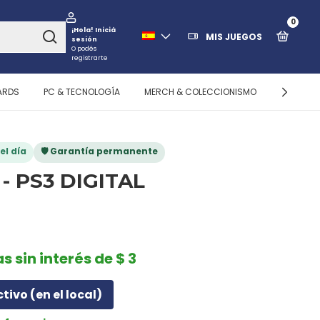
0
¡Hola!
Iniciá
MIS JUEGOS
sesión
O podés
registrarte
ARDS
PC & TECNOLOGÍA
MERCH & COLECCIONISMO
ALMACEN
el día
🛡️ Garantía permanente
 - PS3 DIGITAL
s sin interés de $ 3
ctivo (en el local)