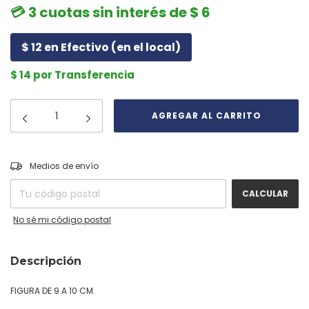
💳 3 cuotas sin interés de $ 6
$ 12 en Efectivo (en el local)
$ 14 por Transferencia
CAMBIAR CP
Entregas para el CP:
Medios de envío
CALCULAR
No sé mi código postal
Descripción
FIGURA DE 9 A 10 CM.