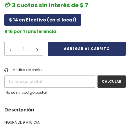
💳 3 cuotas sin interés de $ 7
$ 14 en Efectivo (en el local)
$ 16 por Transferencia
CAMBIAR CP
Entregas para el CP:
Medios de envío
CALCULAR
No sé mi código postal
Descripción
FIGURA DE 9 A 10 CM.