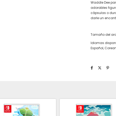
Waddle Dee para
adorables figur
cápsulas o dura
darle un encant
Tamaño del arc
Idiomas disponib
Español, Corean