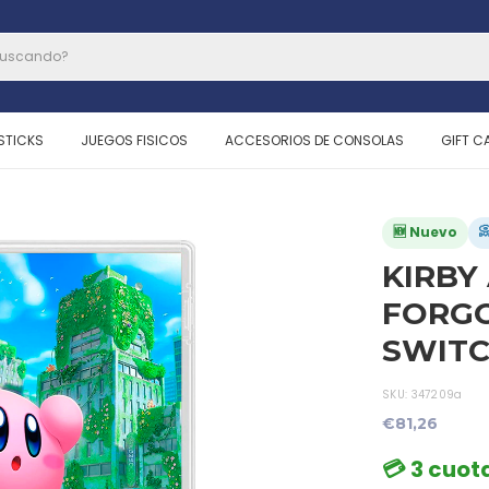
STICKS
JUEGOS FISICOS
ACCESORIOS DE CONSOLAS
GIFT C

🆕 Nuevo
KIRBY
FORGO
SWITC
SKU:
347209a
€81,26
💳 3 cuota