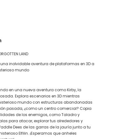
CALCULAR
n
FORGOTTEN LAND
n una inolvidable aventura de plataformas en 3D a
isterioso mundo
ando en una nueva aventura como Kirby, la
osada. Explora escenarios en 3D mientras
isterioso mundo con estructuras abandonadas
ación pasada, ¿como un centro comercial? Copia
ilidades de los enemigos, como Taladro y
alas para atacar, explorar tus alrededores y
addle Dees de las garras de la jauría junto a tu
isterioso Elfilin. ¡Esperamos que anheles