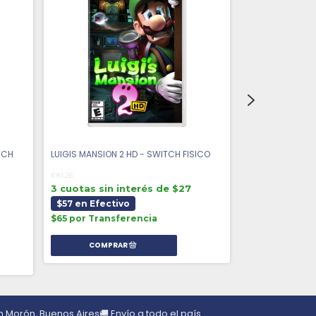
TCH
LUIGIS MANSION 2 HD - SWITCH FISICO
KIRBY´S RETURN
SWITCH FISICO
€81,26
3 cuotas sin interés de $27
€85,45
$57 en Efectivo
3 cuotas sin 
$65 por Transferencia
$60 en Efect
$68 por Trans
en Morón, Buenos Aires
🚚 Envío a todo el país