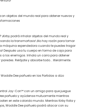
ventura!
 con objetos del mundo real para obtener nuevas y
sformaciones
 ¡Kirby podrá inhalar objetos del mundo real y
sando la transmorfosis! ¡No hay razón para tomar
la máquina expendedora cuando te puedes tragar
a! Después usa tu cuerpo en forma de caja para
as a los enemigos. Inhala un carro para obtener
 paredes. Relájate y absorbe todo... literalmente.
 Waddle Dee pañuelo en las Partidas a dúo
ntrol Joy-Con™ con un amigo para que juegue
ee pañuelo y ayúdense mutuamente mientras
aten en este colorido mundo. Mientras Kirby flota y
os, Waddle Dee pañuelo podrá atacar con su