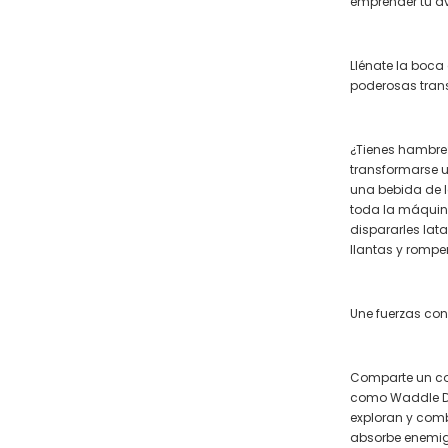
emprender tu a
Llénate la boca
poderosas tran
¿Tienes hambre?
transformarse u
una bebida de 
toda la máquin
dispararles lat
llantas y romper
Une fuerzas con
Comparte un co
como Waddle D
exploran y comb
absorbe enemig