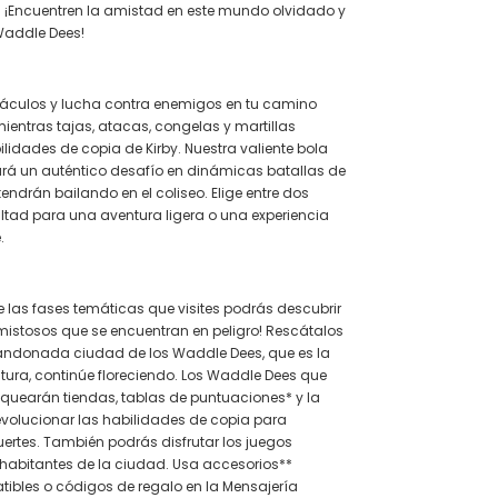
. ¡Encuentren la amistad en este mundo olvidado y
Waddle Dees!
táculos y lucha contra enemigos en tu camino
ientras tajas, atacas, congelas y martillas
lidades de copia de Kirby. Nuestra valiente bola
rá un auténtico desafío en dinámicas batallas de
endrán bailando en el coliseo. Elige entre dos
cultad para una aventura ligera o una experiencia
.
 las fases temáticas que visites podrás descubrir
istosos que se encuentran en peligro! Rescátalos
andonada ciudad de los Waddle Dees, que es la
tura, continúe floreciendo. Los Waddle Dees que
quearán tiendas, tablas de puntuaciones* y la
evolucionar las habilidades de copia para
ertes. También podrás disfrutar los juegos
s habitantes de la ciudad. Usa accesorios**
ibles o códigos de regalo en la Mensajería