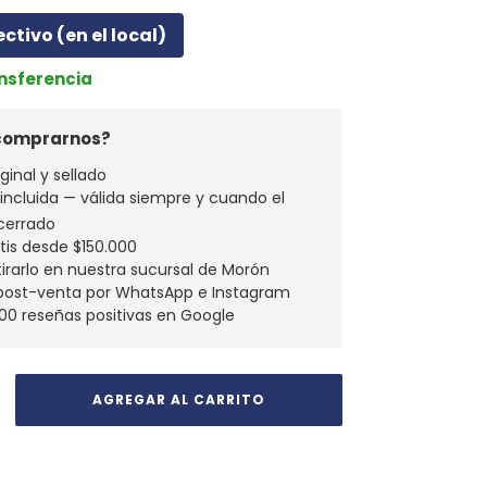
ectivo (en el local)
ansferencia
 comprarnos?
ginal y sellado
a incluida — válida siempre y cuando el
cerrado
atis desde $150.000
tirarlo en nuestra sucursal de Morón
 post-venta por WhatsApp e Instagram
00 reseñas positivas en Google
envío
CAMBIAR CP
 CP: