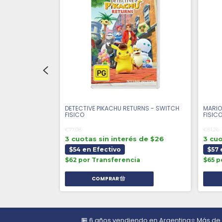
G - SWITCH
DETECTIVE PIKACHU RETURNS - SWITCH
MARIO
FISICO
FISIC
€77,08
€81,26
 de $21
3 cuotas sin interés de $26
3 cuo
$54 en Efectivo
$57 
a
$62 por Transferencia
$65 p
🏪 6 años vendiendo en Argentina
⭐ Más de