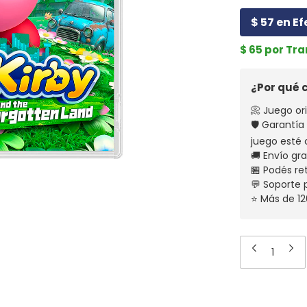
$ 57 en Ef
$ 65 por Tr
¿Por qué
📀 Juego ori
🛡️ Garantí
juego esté 
🚚 Envío gr
🏪 Podés re
💬 Soporte
⭐ Más de 12
Medios de 
Entregas para el