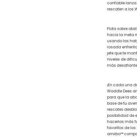
confiable lanza
rescaten a los 
Flota sobre obs
hacia la meta m
usando las habi
rosada enfrenta
jefe que te mant
niveles de difi
más desafiante
¡En cada una de
Waddle Dees am
para que la ab
base de tu aven
rescates desblo
posibilidad de 
hacerlas más fu
favoritos de lo
amiibo™ compat