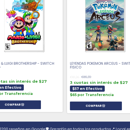
 & LUIGI BROTHERSHIP - SWITCH
LEYENDAS POKEMON ARCEUS - SWI
O
FISICO
€85,39
€81,26
tas sin interés de $27
3 cuotas sin interés de $27
en Efectivo
$57 en Efectivo
or Transferencia
$65 por Transferencia
 1200 reseñas en Google
🛡️ Garantía en todos los productos
📍 Local 