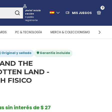
0
¡Hola!
Iniciá
MIS JUEGOS
sesión
O podés
registrarte
ARDS
PC & TECNOLOGÍA
MERCH & COLECCIONISMO
ALMACEN
 Original y sellado
🛡️ Garantía incluida
 AND THE
TTEN LAND -
H FISICO
s sin interés de $ 27