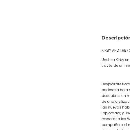
Descripció
KIRBY AND THE 
Únete a Kirby e
través de un m
Desplázate flot
poderosa bola r
descubres un m
de una civiliz
las nuevas hab
Explorador, y ús
rescatar a los W
compañero, el m