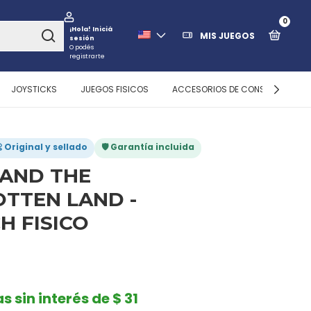
0
¡Hola!
Iniciá
MIS JUEGOS
sesión
O podés
registrarte
JOYSTICKS
JUEGOS FISICOS
ACCESORIOS DE CONSOLAS
 Original y sellado
🛡️ Garantía incluida
 AND THE
TTEN LAND -
H FISICO
s sin interés de $ 31