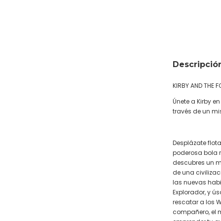
Descripció
KIRBY AND THE 
Únete a Kirby e
través de un m
Desplázate flot
poderosa bola r
descubres un m
de una civiliz
las nuevas hab
Explorador, y ús
rescatar a los W
compañero, el m