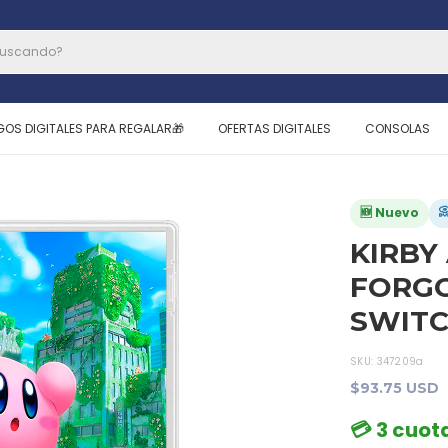
GOS DIGITALES PARA REGALAR🎁
OFERTAS DIGITALES
CONSOLAS

🆕 Nuevo
KIRBY
FORGO
SWITC
SKU:
347209a
$93.75 USD
💳 3 cuota