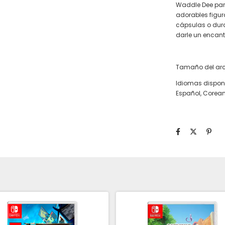
Waddle Dee para
adorables figur
cápsulas o dura
darle un encant
Tamaño del arc
Idiomas disponib
Español, Corean