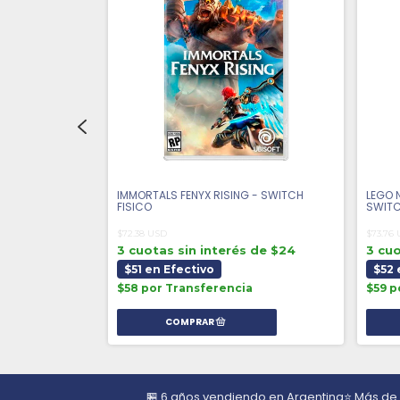
SWITCH FISICO
IMMORTALS FENYX RISING - SWITCH
LEGO 
FISICO
SWITC
$72.38 USD
$73.76
 de $31
3 cuotas sin interés de $24
3 cuo
$51 en Efectivo
$52 
a
$58 por Transferencia
$59 p
🏪 6 años vendiendo en Argentina
⭐ Más de