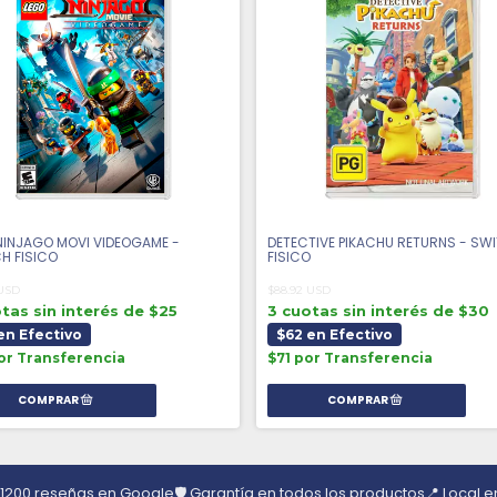
NINJAGO MOVI VIDEOGAME -
DETECTIVE PIKACHU RETURNS - SW
H FISICO
FISICO
 USD
$88.92 USD
tas sin interés de $25
3 cuotas sin interés de $30
en Efectivo
$62 en Efectivo
or Transferencia
$71 por Transferencia
 1200 reseñas en Google
🛡️ Garantía en todos los productos
📍 Local 