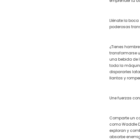
emprender tu a
Llénate la boca
poderosas tran
¿Tienes hambre?
transformarse u
una bebida de 
toda la máquin
dispararles lat
llantas y romper
Une fuerzas con
Comparte un co
como Waddle D
exploran y comb
absorbe enemig