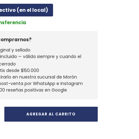
ectivo (en el local)
ansferencia
 comprarnos?
ginal y sellado
a incluida — válida siempre y cuando el
cerrado
atis desde $150.000
tirarlo en nuestra sucursal de Morón
 post-venta por WhatsApp e Instagram
00 reseñas positivas en Google
envío
CAMBIAR CP
 CP: