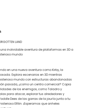
CALCULAR
n
FORGOTTEN LAND
n una inolvidable aventura de plataformas en 3D a
isterioso mundo
ando en una nueva aventura como Kirby, la
osada. Explora escenarios en 3D mientras
isterioso mundo con estructuras abandonadas
ación pasada, ¿como un centro comercial? Copia
ilidades de los enemigos, como Taladro y
alas para atacar, explorar tus alrededores y
addle Dees de las garras de la jauría junto a tu
isterioso Elfilin. ¡Esperamos que anheles