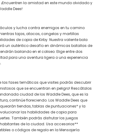
. ¡Encuentren la amistad en este mundo olvidado y
Waddle Dees!
táculos y lucha contra enemigos en tu camino
ientras tajas, atacas, congelas y martillas
lidades de copia de Kirby. Nuestra valiente bola
rá un auténtico desafío en dinámicas batallas de
endrán bailando en el coliseo. Elige entre dos
cultad para una aventura ligera o una experiencia
.
 las fases temáticas que visites podrás descubrir
istosos que se encuentran en peligro! Rescátalos
andonada ciudad de los Waddle Dees, que es la
tura, continúe floreciendo. Los Waddle Dees que
quearán tiendas, tablas de puntuaciones* y la
evolucionar las habilidades de copia para
ertes. También podrás disfrutar los juegos
s habitantes de la ciudad. Usa accesorios**
ibles o códigos de regalo en la Mensajería