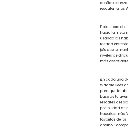
confiable lanza
rescaten a los 
Flota sobre obs
hacia la meta m
usando las habi
rosada enfrenta
jefe que te mant
niveles de difi
más desafiante
¡En cada una de
Waddle Dees am
para que la ab
base de tu aven
rescates desblo
posibilidad de 
hacerlas más fu
favoritos de lo
amiibo™ compat