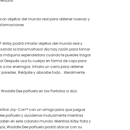
ventura!
 con objetos del mundo real para obtener nuevas y
sformaciones
 ¡Kirby podrá inhalar objetos del mundo real y
sando la transmorfosis! ¡No hay razón para tomar
la máquina expendedora cuando te puedes tragar
a! Después usa tu cuerpo en forma de caja para
as a los enemigos. Inhala un carro para obtener
 paredes. Relájate y absorbe todo... literalmente.
 Waddle Dee pañuelo en las Partidas a dúo
ntrol Joy-Con™ con un amigo para que juegue
ee pañuelo y ayúdense mutuamente mientras
aten en este colorido mundo. Mientras Kirby flota y
os, Waddle Dee pañuelo podrá atacar con su