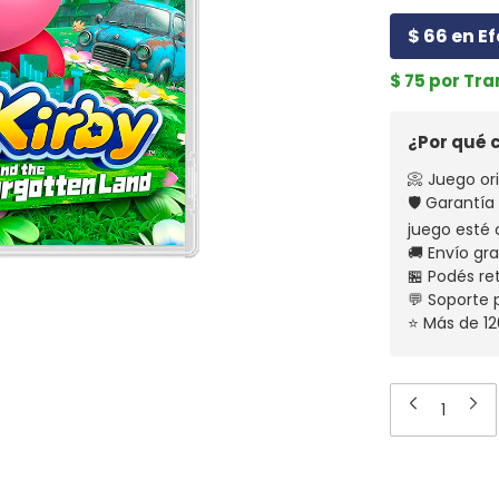
$ 66 en Ef
$ 75 por Tr
¿Por qué
📀 Juego ori
🛡️ Garantí
juego esté 
🚚 Envío gr
🏪 Podés re
💬 Soporte
⭐ Más de 12
Medios de 
Entregas para el